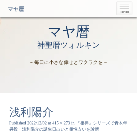
T
マヤ暦
menu
o
g
g
マヤ暦
l
e
神聖暦ツォルキン
n
a
v
～毎日に小さな倖せとワクワクを～
i
g
a
t
i
o
n
浅利陽介
Published
2022/12/02
at
415 × 273
in
『相棒』シリーズで青木年
男役・浅利陽介の誕生日占いと相性占いを診断