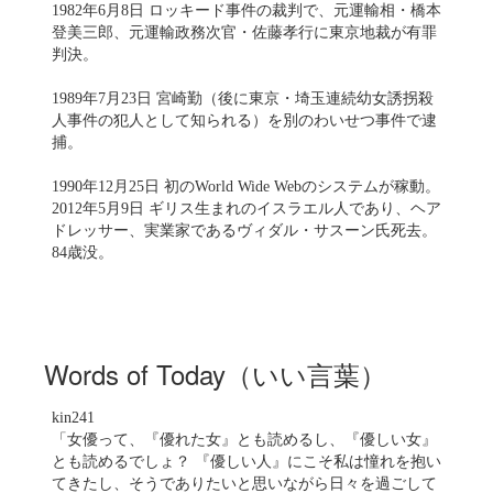
1982年6月8日 ロッキード事件の裁判で、元運輸相・橋本
登美三郎、元運輸政務次官・佐藤孝行に東京地裁が有罪
判決。
1989年7月23日 宮崎勤（後に東京・埼玉連続幼女誘拐殺
人事件の犯人として知られる）を別のわいせつ事件で逮
捕。
1990年12月25日 初のWorld Wide Webのシステムが稼動。
2012年5月9日 ギリス生まれのイスラエル人であり、ヘア
ドレッサー、実業家であるヴィダル・サスーン氏死去。
84歳没。
Words of Today（いい言葉）
kin241
「女優って、『優れた女』とも読めるし、『優しい女』
とも読めるでしょ？ 『優しい人』にこそ私は憧れを抱い
てきたし、そうでありたいと思いながら日々を過ごして