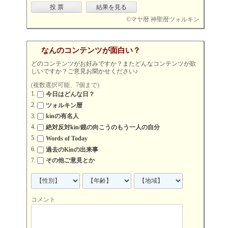
©
マヤ暦 神聖暦ツォルキン
なんのコンテンツが面白い？
どのコンテンツがお好みですか？またどんなコンテンツが欲
しいですか？ご意見お聞かせください♪
(複数選択可能、7個まで)
今日はどんな日？
ツォルキン暦
kinの有名人
絶対反対kin/鏡の向こうのもう一人の自分
Words of Today
過去のKinの出来事
その他ご意見とか
コメント