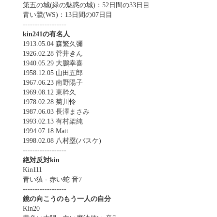
第五の城(緑の魅惑の城)：52日間の33日目
青い鷲(WS)：13日間の07日目
------------------
kin241の有名人
1913.05.04 森繁久彌
1926.02.28 菅井きん
1940.05.29 大鵬幸喜
1958.12.05 山田五郎
1967.06.23
南野陽子
1969.08.12 東幹久
1978.02.28 菊川怜
1987.06.03
長澤まさみ
1993.02.13
有村架純
1994.07.18 Matt
1998.02.08 八村塁(バスケ)
------------------
絶対反対kin
Kin111
青い猿 - 赤い蛇 音7
------------------
鏡の向こうのもう一人の自分
Kin20