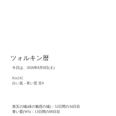
ツォルキン暦
今日は、2026年8月8日(土)
Kin242
白い風
-
青い鷲
音8
第五の城(緑の魅惑の城)：52日間の34日目
青い鷲(WS)：13日間の08日目