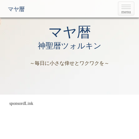
T
マヤ暦
menu
o
g
g
マヤ暦
l
e
神聖暦ツォルキン
n
a
v
～毎日に小さな倖せとワクワクを～
i
g
a
t
i
o
n
sponsordLink