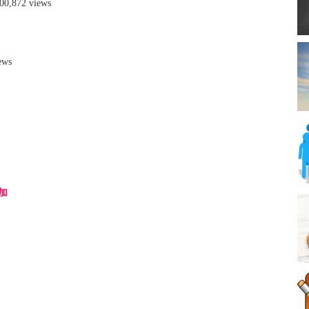
00,872 views
views
加