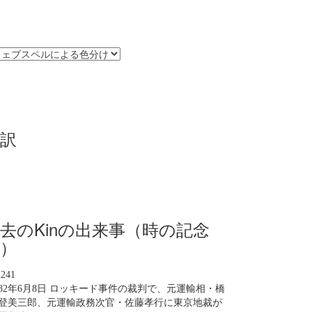
訳
去のKinの出来事（時の記念
）
n241
982年6月8日 ロッキード事件の裁判で、元運輸相・橋
登美三郎、元運輸政務次官・佐藤孝行に東京地裁が