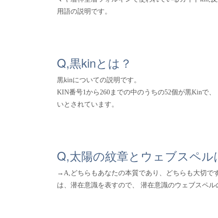
用語の説明です。
Q,黒kinとは？
黒kinについての説明です。
KIN番号1から260までの中のうちの52個が黒Kin
いとされています。
Q,太陽の紋章とウェブスペ
→A,どちらもあなたの本質であり、どちらも大切です
は、潜在意識を表すので、 潜在意識のウェブスペルの方