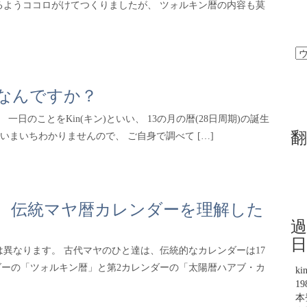
るようココロがけてつくりましたが、 ツォルキン暦の内容も莫
はなんですか？
 一日のことをKin(キン)といい、 13の月の暦(28日周期)の誕生
翻
いまいちわかりませんので、 ご自身で調べて […]
ば、伝統マヤ暦カレンダーを理解した
過
日
は異なります。 古代マヤのひと達は、伝統的なカレンダーは17
ンダーの「ツォルキン暦」と第2カレンダーの「太陽暦ハアブ・カ
ki
1
本