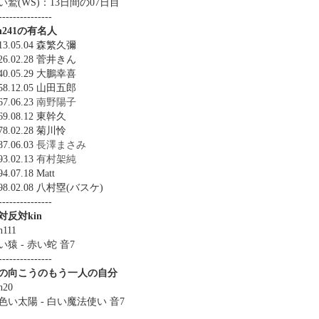
い鷲(WS)：13日間の07日目
---------------
in241の有名人
13.05.04 森繁久彌
26.02.28 菅井きん
40.05.29 大鵬幸喜
58.12.05 山田五郎
67.06.23
南野陽子
69.08.12 東幹久
78.02.28 菊川怜
87.06.03
長澤まさみ
93.02.13
有村架純
94.07.18 Matt
998.02.08 八村塁(バスケ)
---------------
対反対kin
n111
い猿 - 赤い蛇 音7
---------------
の向こうのもう一人の自分
n20
色い太陽 - 白い魔法使い 音7