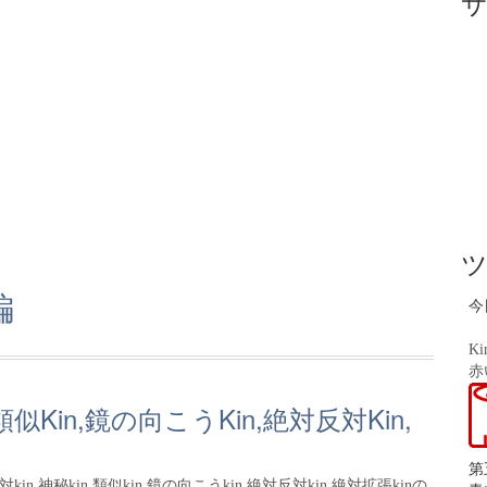
編
今
Ki
赤
,類似Kin,鏡の向こうKin,絶対反対Kin,
第
神秘kin,類似kin,鏡の向こうkin,絶対反対kin,絶対拡張kinの