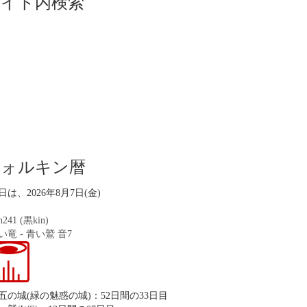
サイト内検索
ツォルキン暦
日は、2026年8月7日(金)
n241 (黒kin)
い竜
-
青い鷲
音7
五の城(緑の魅惑の城)：52日間の33日目