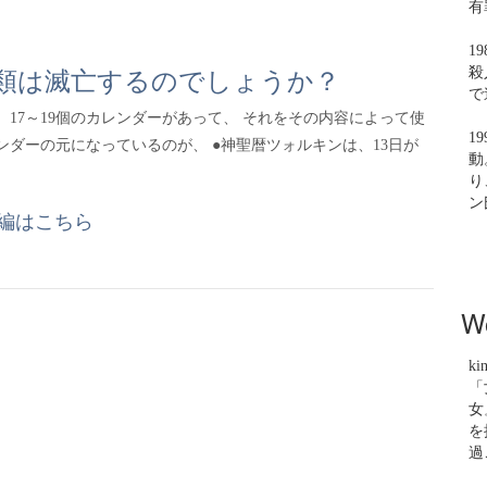
有
1
当に人類は滅亡するのでしょうか？
殺
で
、17～19個のカレンダーがあって、 それをその内容によって使
1
ンダーの元になっているのが、 ●神聖暦ツォルキンは、13日が
動
り
ン
般編はこちら
W
ki
「
女
を
過