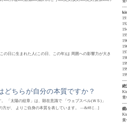
青
---
k
19
19
19
19
19
19
19
で、 この日に生まれた人(この日、この年)は 周囲への影響力が大き
19
19
19
1
---
絶
ルはどちらが自分の本質ですか？
Ki
青
。 「太陽の紋章」は、顕在意識で 「ウェブスペル(ＷＳ)」
---
が、 よりご自身の本質を表しています。 —&#8 […]
鏡
Ki
黄