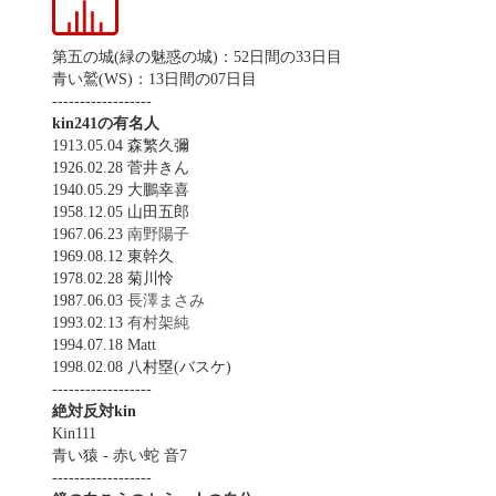
第五の城(緑の魅惑の城)：52日間の33日目
青い鷲(WS)：13日間の07日目
------------------
kin241の有名人
1913.05.04 森繁久彌
1926.02.28 菅井きん
1940.05.29 大鵬幸喜
1958.12.05 山田五郎
1967.06.23
南野陽子
1969.08.12 東幹久
1978.02.28 菊川怜
1987.06.03
長澤まさみ
1993.02.13
有村架純
1994.07.18 Matt
1998.02.08 八村塁(バスケ)
------------------
絶対反対kin
Kin111
青い猿 - 赤い蛇 音7
------------------