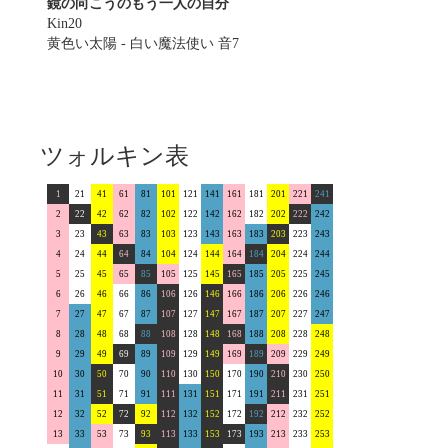
鏡の向こうのもう一人の自分
Kin20
黄色い太陽 - 白い魔法使い 音7
ツォルキン表
1
21
41
61
81
101
121
141
161
181
201
221
241
2
22
42
62
82
102
122
142
162
182
202
222
242
3
23
43
63
83
103
123
143
163
183
203
223
243
4
24
44
64
84
104
124
144
164
184
204
224
244
5
25
45
65
85
105
125
145
165
185
205
225
245
6
26
46
66
86
106
126
146
166
186
206
226
246
7
27
47
67
87
107
127
147
167
187
207
227
247
8
28
48
68
88
108
128
148
168
188
208
228
248
9
29
49
69
89
109
129
149
169
189
209
229
249
10
30
50
70
90
110
130
150
170
190
210
230
250
11
31
51
71
91
111
131
151
171
191
211
231
251
12
32
52
72
92
112
132
152
172
192
212
232
252
13
33
53
73
93
113
133
153
173
193
213
233
253