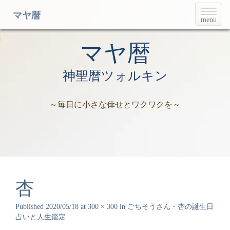
T
マヤ暦
menu
o
g
g
マヤ暦
l
e
神聖暦ツォルキン
n
a
v
～毎日に小さな倖せとワクワクを～
i
g
a
t
i
o
n
杏
Published
2020/05/18
at
300 × 300
in
ごちそうさん・杏の誕生日
占いと人生鑑定