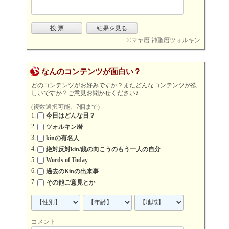
©
マヤ暦 神聖暦ツォルキン
なんのコンテンツが面白い？
どのコンテンツがお好みですか？またどんなコンテンツが欲
しいですか？ご意見お聞かせください♪
(複数選択可能、7個まで)
今日はどんな日？
ツォルキン暦
kinの有名人
絶対反対kin/鏡の向こうのもう一人の自分
Words of Today
過去のKinの出来事
その他ご意見とか
コメント