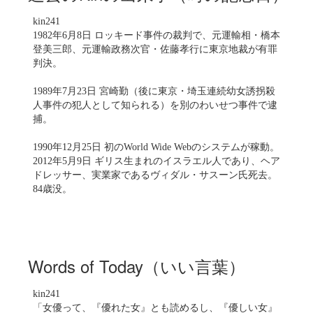
kin241
1982年6月8日 ロッキード事件の裁判で、元運輸相・橋本
登美三郎、元運輸政務次官・佐藤孝行に東京地裁が有罪
判決。
1989年7月23日 宮崎勤（後に東京・埼玉連続幼女誘拐殺
人事件の犯人として知られる）を別のわいせつ事件で逮
捕。
1990年12月25日 初のWorld Wide Webのシステムが稼動。
2012年5月9日 ギリス生まれのイスラエル人であり、ヘア
ドレッサー、実業家であるヴィダル・サスーン氏死去。
84歳没。
Words of Today（いい言葉）
kin241
「女優って、『優れた女』とも読めるし、『優しい女』