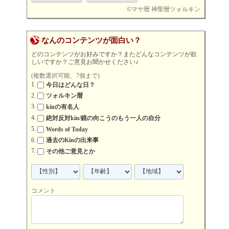
©
マヤ暦 神聖暦ツォルキン
なんのコンテンツが面白い？
どのコンテンツがお好みですか？またどんなコンテンツが欲
しいですか？ご意見お聞かせください♪
(複数選択可能、7個まで)
今日はどんな日？
ツォルキン暦
kinの有名人
絶対反対kin/鏡の向こうのもう一人の自分
Words of Today
過去のKinの出来事
その他ご意見とか
コメント