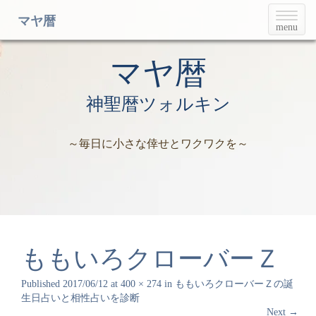
T
マヤ暦
menu
o
g
g
マヤ暦
l
e
神聖暦ツォルキン
n
a
v
～毎日に小さな倖せとワクワクを～
i
g
a
t
i
o
n
ももいろクローバーＺ
Published
2017/06/12
at
400 × 274
in
ももいろクローバーＺの誕
生日占いと相性占いを診断
Next
→