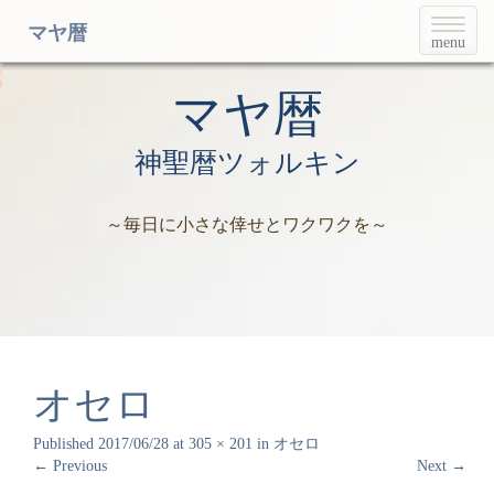
T
マヤ暦
menu
o
g
g
マヤ暦
l
e
神聖暦ツォルキン
n
a
v
～毎日に小さな倖せとワクワクを～
i
g
a
t
i
o
n
オセロ
Published
2017/06/28
at
305 × 201
in
オセロ
←
Previous
Next
→