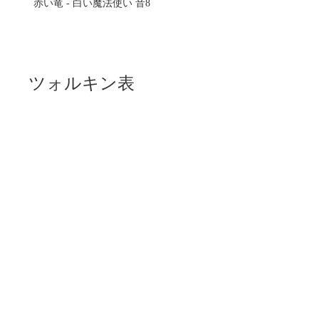
赤い竜 - 白い魔法使い 音8
ツォルキン表