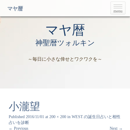
T
マヤ暦
menu
o
g
g
マヤ暦
l
e
神聖暦ツォルキン
n
a
v
～毎日に小さな倖せとワクワクを～
i
g
a
t
i
o
n
小瀧望
Published
2016/11/01
at
200 × 200
in
WEST.の誕生日占いと相性
占いを診断
←
Previous
Next
→