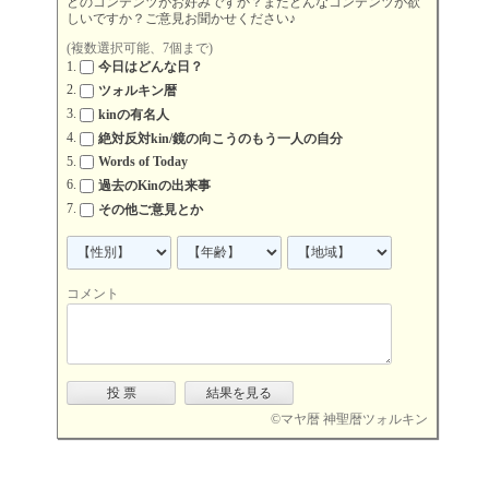
どのコンテンツがお好みですか？またどんなコンテンツが欲
しいですか？ご意見お聞かせください♪
(複数選択可能、7個まで)
今日はどんな日？
ツォルキン暦
kinの有名人
絶対反対kin/鏡の向こうのもう一人の自分
Words of Today
過去のKinの出来事
その他ご意見とか
コメント
©
マヤ暦 神聖暦ツォルキン