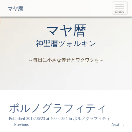
T
マヤ暦
menu
o
g
g
マヤ暦
l
e
神聖暦ツォルキン
n
a
v
～毎日に小さな倖せとワクワクを～
i
g
a
t
i
o
n
ポルノグラフィティ
Published
2017/06/23
at
400 × 284
in
ポルノグラフィティ
←
Previous
Next
→