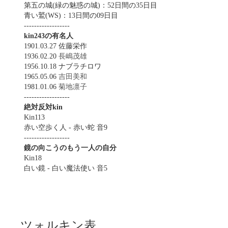
第五の城(緑の魅惑の城)：52日間の35日目
青い鷲(WS)：13日間の09日目
------------------
kin243の有名人
1901.03.27 佐藤栄作
1936.02.20
長嶋茂雄
1956.10.18 ナブラチロワ
1965.05.06
吉田美和
1981.01.06
菊地凛子
------------------
絶対反対kin
Kin113
赤い空歩く人 - 赤い蛇 音9
------------------
鏡の向こうのもう一人の自分
Kin18
白い鏡 - 白い魔法使い 音5
ツォルキン表