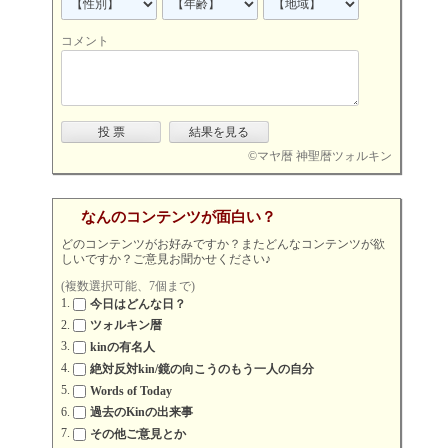
コメント
©
マヤ暦 神聖暦ツォルキン
なんのコンテンツが面白い？
どのコンテンツがお好みですか？またどんなコンテンツが欲
しいですか？ご意見お聞かせください♪
(複数選択可能、7個まで)
今日はどんな日？
ツォルキン暦
kinの有名人
絶対反対kin/鏡の向こうのもう一人の自分
Words of Today
過去のKinの出来事
その他ご意見とか