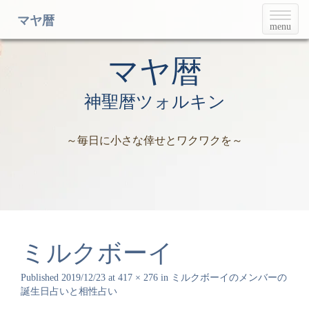
T
マヤ暦
menu
o
g
g
マヤ暦
l
e
神聖暦ツォルキン
n
a
v
～毎日に小さな倖せとワクワクを～
i
g
a
t
i
o
n
ミルクボーイ
Published
2019/12/23
at
417 × 276
in
ミルクボーイのメンバーの
誕生日占いと相性占い