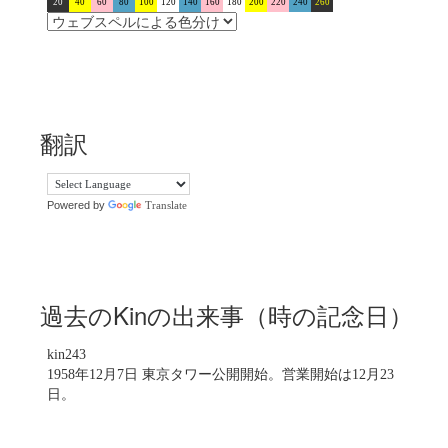
20
40
60
80
100
120
140
160
180
200
220
240
260
翻訳
Powered by
Translate
過去のKinの出来事（時の記念日）
kin243
1958年12月7日 東京タワー公開開始。営業開始は12月23
日。