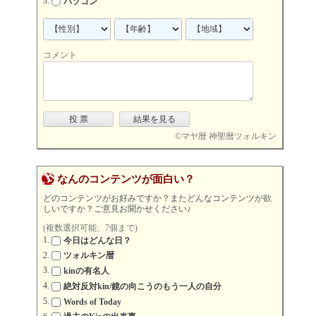
パソコン
コメント
©
マヤ暦 神聖暦ツォルキン
なんのコンテンツが面白い？
どのコンテンツがお好みですか？またどんなコンテンツが欲
しいですか？ご意見お聞かせください♪
(複数選択可能、7個まで)
今日はどんな日？
ツォルキン暦
kinの有名人
絶対反対kin/鏡の向こうのもう一人の自分
Words of Today