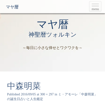
T
マヤ暦
menu
o
g
g
マヤ暦
l
e
神聖暦ツォルキン
n
a
v
～毎日に小さな倖せとワクワクを～
i
g
a
t
i
o
n
中森明菜
Published
2016/09/05
at
300 × 297
in
ミ・アモーレ「中森明菜」
の誕生日占いと人生鑑定