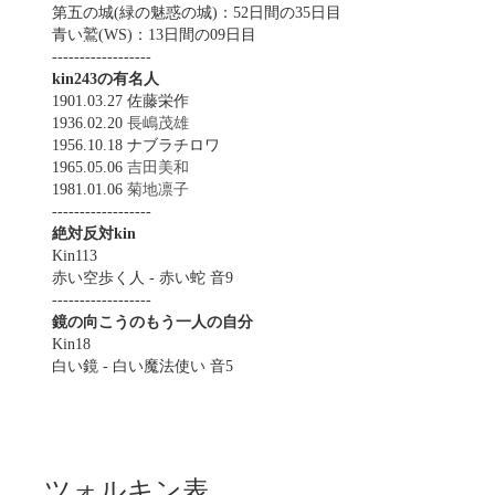
第五の城(緑の魅惑の城)：52日間の35日目
青い鷲(WS)：13日間の09日目
------------------
kin243の有名人
1901.03.27 佐藤栄作
1936.02.20
長嶋茂雄
1956.10.18 ナブラチロワ
1965.05.06
吉田美和
1981.01.06
菊地凛子
------------------
絶対反対kin
Kin113
赤い空歩く人 - 赤い蛇 音9
------------------
鏡の向こうのもう一人の自分
Kin18
白い鏡 - 白い魔法使い 音5
ツォルキン表