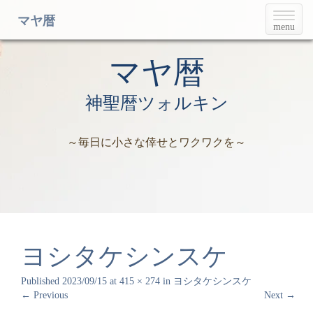
T
マヤ暦
menu
o
g
g
マヤ暦
l
e
神聖暦ツォルキン
n
a
v
～毎日に小さな倖せとワクワクを～
i
g
a
t
i
o
n
ヨシタケシンスケ
Published
2023/09/15
at
415 × 274
in
ヨシタケシンスケ
←
Previous
Next
→