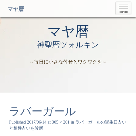
T
マヤ暦
menu
o
g
g
マヤ暦
l
e
神聖暦ツォルキン
n
a
v
～毎日に小さな倖せとワクワクを～
i
g
a
t
i
o
n
ラバーガール
Published
2017/06/14
at
305 × 201
in
ラバーガールの誕生日占い
と相性占いを診断