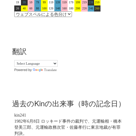
19
39
59
79
99
119
139
159
179
199
219
239
259
20
40
60
80
100
120
140
160
180
200
220
240
260
翻訳
Powered by
Translate
過去のKinの出来事（時の記念日）
kin241
1982年6月8日 ロッキード事件の裁判で、元運輸相・橋本
登美三郎、元運輸政務次官・佐藤孝行に東京地裁が有罪
判決。