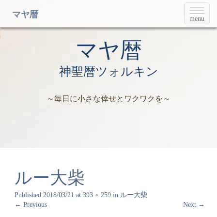
T
マヤ暦
menu
o
g
g
マヤ暦
l
e
神聖暦ツォルキン
n
a
v
～毎日に小さな倖せとワクワクを～
i
g
a
t
i
o
n
ルー大柴
Published
2018/03/21
at
393 × 259
in
ルー大柴
←
Previous
Next
→