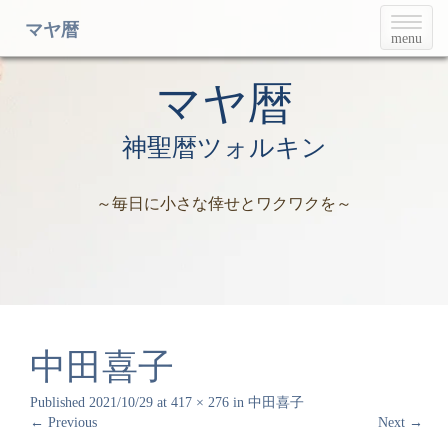
T
マヤ暦
menu
o
g
g
マヤ暦
l
e
神聖暦ツォルキン
n
a
v
～毎日に小さな倖せとワクワクを～
i
g
a
t
i
o
n
中田喜子
Published
2021/10/29
at
417 × 276
in
中田喜子
←
Previous
Next
→