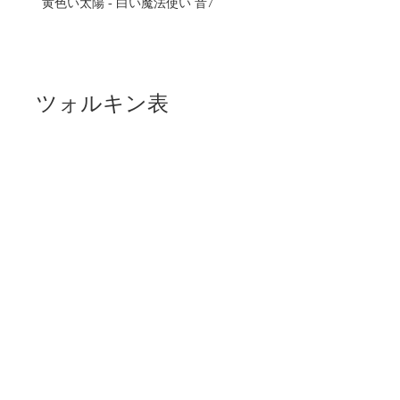
黄色い太陽 - 白い魔法使い 音7
ツォルキン表