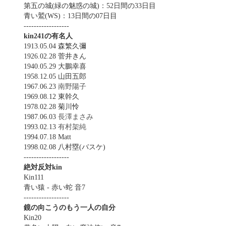
第五の城(緑の魅惑の城)：52日間の33日目
青い鷲(WS)：13日間の07日目
------------------
kin241の有名人
1913.05.04 森繁久彌
1926.02.28 菅井きん
1940.05.29 大鵬幸喜
1958.12.05 山田五郎
1967.06.23
南野陽子
1969.08.12 東幹久
1978.02.28 菊川怜
1987.06.03
長澤まさみ
1993.02.13
有村架純
1994.07.18 Matt
1998.02.08 八村塁(バスケ)
------------------
絶対反対kin
Kin111
青い猿 - 赤い蛇 音7
------------------
鏡の向こうのもう一人の自分
Kin20