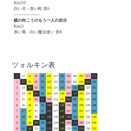
Kin110
白い犬 - 赤い蛇 音6
------------------
鏡の向こうのもう一人の自分
Kin21
赤い竜 - 白い魔法使い 音8
ツォルキン表
1
21
41
61
81
101
121
141
161
181
201
221
241
2
22
42
62
82
102
122
142
162
182
202
222
242
3
23
43
63
83
103
123
143
163
183
203
223
243
4
24
44
64
84
104
124
144
164
184
204
224
244
5
25
45
65
85
105
125
145
165
185
205
225
245
6
26
46
66
86
106
126
146
166
186
206
226
246
7
27
47
67
87
107
127
147
167
187
207
227
247
8
28
48
68
88
108
128
148
168
188
208
228
248
9
29
49
69
89
109
129
149
169
189
209
229
249
10
30
50
70
90
110
130
150
170
190
210
230
250