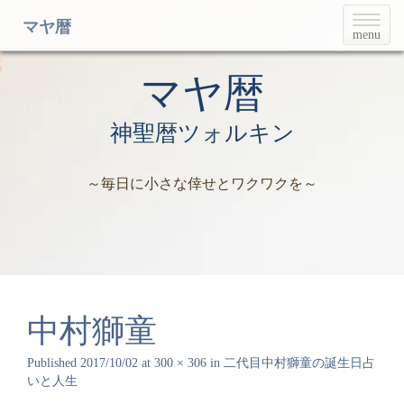
T
マヤ暦
menu
o
g
g
マヤ暦
l
e
神聖暦ツォルキン
n
a
v
～毎日に小さな倖せとワクワクを～
i
g
a
t
i
o
n
中村獅童
Published
2017/10/02
at
300 × 306
in
二代目中村獅童の誕生日占
いと人生