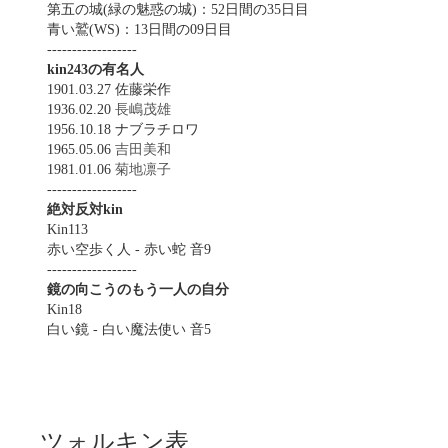
第五の城(緑の魅惑の城)：52日間の35日目
青い鷲(WS)：13日間の09日目
------------------
kin243の有名人
1901.03.27 佐藤栄作
1936.02.20
長嶋茂雄
1956.10.18 ナブラチロワ
1965.05.06
吉田美和
1981.01.06
菊地凛子
------------------
絶対反対kin
Kin113
赤い空歩く人 - 赤い蛇 音9
------------------
鏡の向こうのもう一人の自分
Kin18
白い鏡 - 白い魔法使い 音5
ツォルキン表