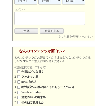
コメント
©
マヤ暦 神聖暦ツォルキン
なんのコンテンツが面白い？
どのコンテンツがお好みですか？またどんなコンテンツが欲
しいですか？ご意見お聞かせください♪
(複数選択可能、7個まで)
今日はどんな日？
ツォルキン暦
kinの有名人
絶対反対kin/鏡の向こうのもう一人の自分
Words of Today
過去のKinの出来事
その他ご意見とか