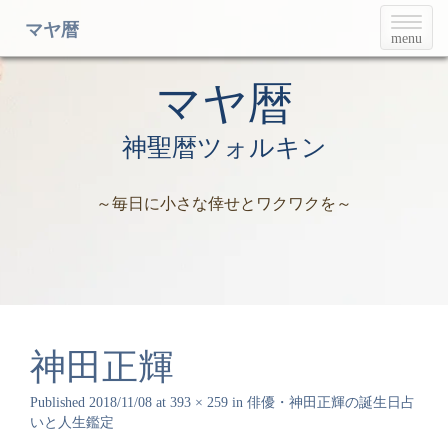
T
マヤ暦
menu
o
g
g
マヤ暦
l
e
神聖暦ツォルキン
n
a
v
～毎日に小さな倖せとワクワクを～
i
g
a
t
i
o
n
神田正輝
Published
2018/11/08
at
393 × 259
in
俳優・神田正輝の誕生日占
いと人生鑑定