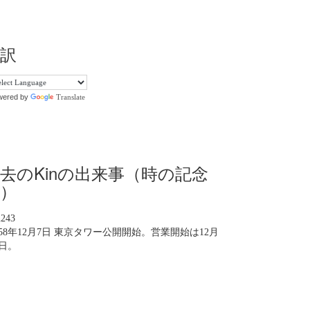
訳
wered by
Translate
去のKinの出来事（時の記念
）
n243
958年12月7日 東京タワー公開開始。営業開始は12月
3日。