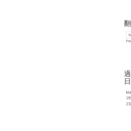
翻
Po
過
日
ki
1
2