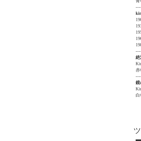
青
---
k
19
19
1
19
19
---
絶
Ki
赤
---
鏡
Ki
白