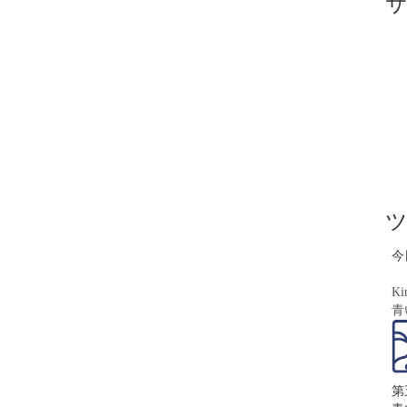
今
Ki
青
第