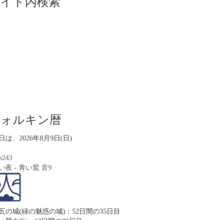
サイト内検索
ツォルキン暦
日は、2026年8月9日(日)
n243
い夜
-
青い鷲
音9
五の城(緑の魅惑の城)：52日間の35日目