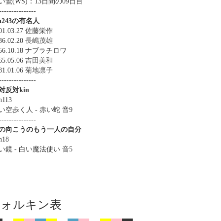
い鷲(WS)：13日間の09日目
---------------
in243の有名人
01.03.27 佐藤栄作
36.02.20
長嶋茂雄
956.10.18 ナブラチロワ
65.05.06
吉田美和
81.01.06
菊地凛子
---------------
対反対kin
n113
い空歩く人 - 赤い蛇 音9
---------------
の向こうのもう一人の自分
n18
い鏡 - 白い魔法使い 音5
ツォルキン表