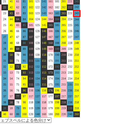
21
41
61
81
101
121
141
161
181
201
221
241
242
22
42
62
82
102
122
142
162
182
202
222
23
43
63
83
103
123
143
163
183
203
223
243
24
44
64
84
104
124
144
164
184
204
224
244
25
45
65
85
105
125
145
165
185
205
225
245
26
46
66
86
106
126
146
166
186
206
226
246
27
47
67
87
107
127
147
167
187
207
227
247
28
48
68
88
108
128
148
168
188
208
228
248
29
49
69
89
109
129
149
169
189
209
229
249
30
50
70
90
110
130
150
170
190
210
230
250
31
51
71
91
111
131
151
171
191
211
231
251
32
52
72
92
112
132
152
172
192
212
232
252
33
53
73
93
113
133
153
173
193
213
233
253
34
54
74
94
114
134
154
174
194
214
234
254
35
55
75
95
115
135
155
175
195
215
235
255
36
56
76
96
116
136
156
176
196
216
236
256
37
57
77
97
117
137
157
177
197
217
237
257
38
58
78
98
118
138
158
178
198
218
238
258
39
59
79
99
119
139
159
179
199
219
239
259
40
60
80
100
120
140
160
180
200
220
240
260