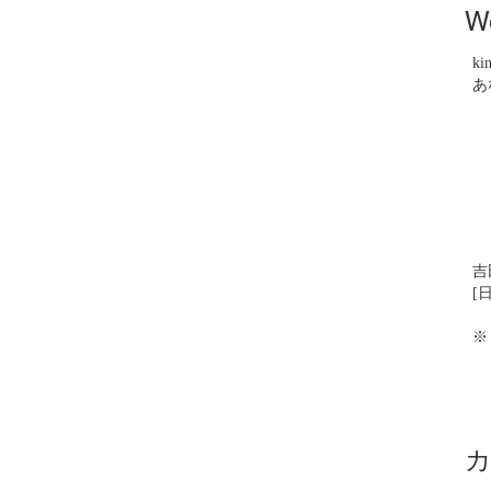
W
ki
あ
吉
[日
※