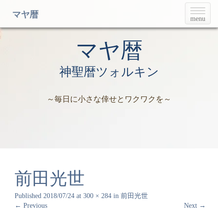
T
マヤ暦
menu
o
g
g
マヤ暦
l
e
神聖暦ツォルキン
n
a
v
～毎日に小さな倖せとワクワクを～
i
g
a
t
i
o
n
前田光世
Published
2018/07/24
at
300 × 284
in
前田光世
←
Previous
Next
→