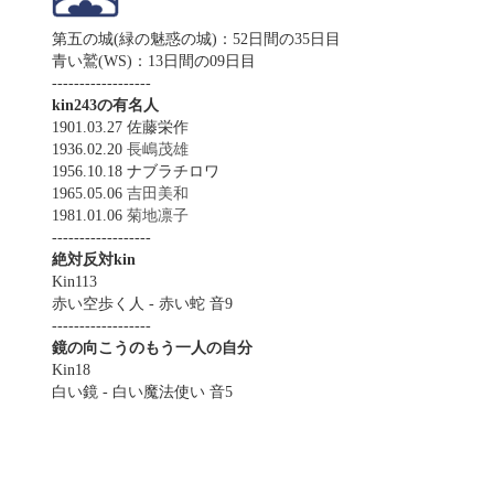
第五の城(緑の魅惑の城)：52日間の35日目
青い鷲(WS)：13日間の09日目
------------------
kin243の有名人
1901.03.27 佐藤栄作
1936.02.20
長嶋茂雄
1956.10.18 ナブラチロワ
1965.05.06
吉田美和
1981.01.06
菊地凛子
------------------
絶対反対kin
Kin113
赤い空歩く人 - 赤い蛇 音9
------------------
鏡の向こうのもう一人の自分
Kin18
白い鏡 - 白い魔法使い 音5