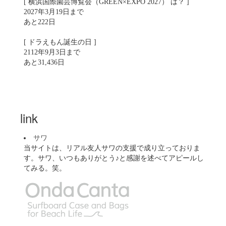
[ 横浜国際園芸博覧会（GREEN×EXPO 2027） は？ ]
2027年3月19日まで
あと222日
[ ドラえもん誕生の日 ]
2112年9月3日まで
あと31,436日
link
サワ
当サイトは、リアル友人サワの支援で成り立っておりま
す。サワ、いつもありがとう♪と感謝を述べてアピールし
てみる。笑。