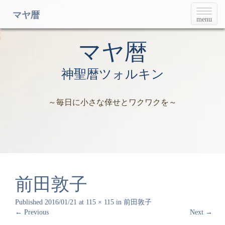
T
マヤ暦
menu
o
g
g
マヤ暦
l
e
神聖暦ツォルキン
n
a
v
～毎日に小さな倖せとワクワクを～
i
g
a
t
i
o
n
前田敦子
Published
2016/01/21
at
115 × 115
in
前田敦子
←
Previous
Next
→