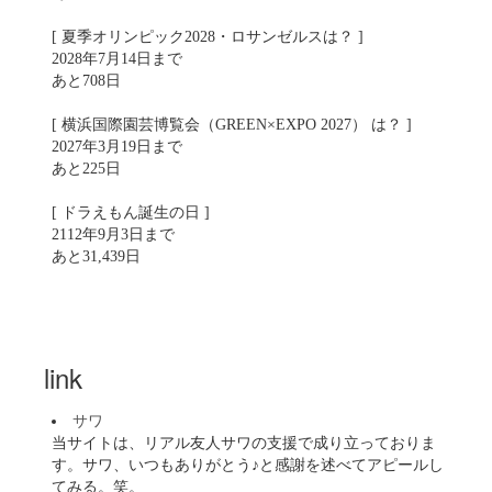
[ 夏季オリンピック2028・ロサンゼルスは？ ]
2028年7月14日まで
あと708日
[ 横浜国際園芸博覧会（GREEN×EXPO 2027） は？ ]
2027年3月19日まで
あと225日
[ ドラえもん誕生の日 ]
2112年9月3日まで
あと31,439日
link
サワ
当サイトは、リアル友人サワの支援で成り立っておりま
す。サワ、いつもありがとう♪と感謝を述べてアピールし
てみる。笑。