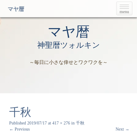
T
マヤ暦
menu
o
g
g
マヤ暦
l
e
神聖暦ツォルキン
n
a
v
～毎日に小さな倖せとワクワクを～
i
g
a
t
i
o
n
千秋
Published
2019/07/17
at
417 × 276
in
千秋
←
Previous
Next
→