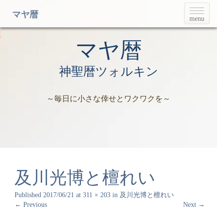
T
マヤ暦
menu
o
g
g
マヤ暦
l
e
神聖暦ツォルキン
n
a
v
～毎日に小さな倖せとワクワクを～
i
g
a
t
i
o
n
及川光博と檀れい
Published
2017/06/21
at
311 × 203
in
及川光博と檀れい
←
Previous
Next
→