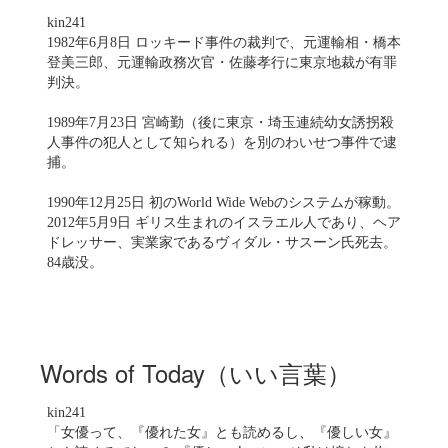
kin241
1982年6月8日 ロッキード事件の裁判で、元運輸相・橋本
登美三郎、元運輸政務次官・佐藤孝行に東京地裁が有罪
判決。
1989年7月23日 宮崎勤（後に東京・埼玉連続幼女誘拐殺
人事件の犯人として知られる）を別のわいせつ事件で逮
捕。
1990年12月25日 初のWorld Wide Webのシステムが稼動。
2012年5月9日 ギリス生まれのイスラエル人であり、ヘア
ドレッサー、実業家であるヴィダル・サスーン氏死去。
84歳没。
Words of Today（いい言葉）
kin241
「女優って、『優れた女』とも読めるし、『優しい女』