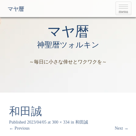
T
マヤ暦
menu
o
g
g
マヤ暦
l
e
神聖暦ツォルキン
n
a
v
～毎日に小さな倖せとワクワクを～
i
g
a
t
i
o
n
和田誠
Published
2023/04/05
at
300 × 334
in
和田誠
←
Previous
Next
→