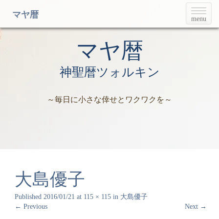
T
マヤ暦
menu
o
g
g
マヤ暦
l
e
神聖暦ツォルキン
n
a
v
～毎日に小さな倖せとワクワクを～
i
g
a
t
i
o
n
大島優子
Published
2016/01/21
at
115 × 115
in
大島優子
←
Previous
Next
→