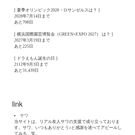
[ 夏季オリンピック2028・ロサンゼルスは？ ]
2028年7月14日まで
あと708日
[ 横浜国際園芸博覧会（GREEN×EXPO 2027） は？ ]
2027年3月19日まで
あと225日
[ ドラえもん誕生の日 ]
2112年9月3日まで
あと31,439日
link
サワ
当サイトは、リアル友人サワの支援で成り立っておりま
す。サワ、いつもありがとう♪と感謝を述べてアピールし
てみる。笑。