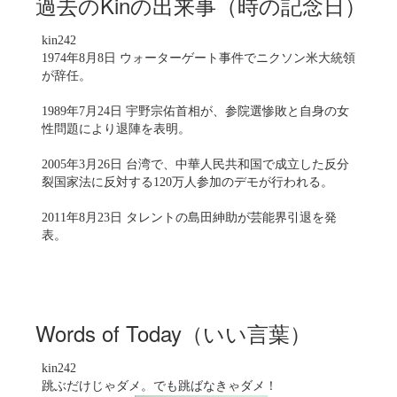
過去のKinの出来事（時の記念日）
kin242
1974年8月8日 ウォーターゲート事件でニクソン米大統領
が辞任。
1989年7月24日 宇野宗佑首相が、参院選惨敗と自身の女
性問題により退陣を表明。
2005年3月26日 台湾で、中華人民共和国で成立した反分
裂国家法に反対する120万人参加のデモが行われる。
2011年8月23日 タレントの島田紳助が芸能界引退を発
表。
Words of Today（いい言葉）
kin242
跳ぶだけじゃダメ。でも跳ばなきゃダメ！