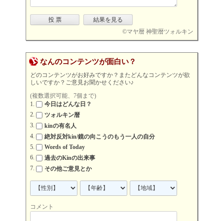
©
マヤ暦 神聖暦ツォルキン
なんのコンテンツが面白い？
どのコンテンツがお好みですか？またどんなコンテンツが欲
しいですか？ご意見お聞かせください♪
(複数選択可能、7個まで)
今日はどんな日？
ツォルキン暦
kinの有名人
絶対反対kin/鏡の向こうのもう一人の自分
Words of Today
過去のKinの出来事
その他ご意見とか
コメント