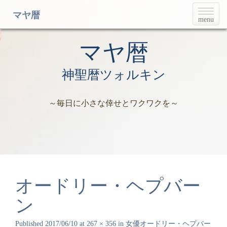
T
マヤ暦
menu
o
g
g
マヤ暦
l
e
神聖暦ツォルキン
n
a
v
～毎日に小さな倖せとワクワクを～
i
g
a
t
i
o
n
オードリー・ヘプバー
ン
Published
2017/06/10
at
267 × 356
in
女優オードリー・ヘプバー