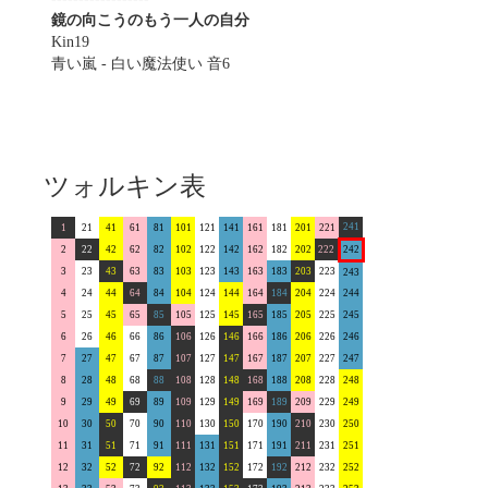
鏡の向こうのもう一人の自分
Kin19
青い嵐 - 白い魔法使い 音6
ツォルキン表
241
1
21
41
61
81
101
121
141
161
181
201
221
2
22
42
62
82
102
122
142
162
182
202
222
242
3
23
43
63
83
103
123
143
163
183
203
223
243
4
24
44
64
84
104
124
144
164
184
204
224
244
5
25
45
65
85
105
125
145
165
185
205
225
245
6
26
46
66
86
106
126
146
166
186
206
226
246
7
27
47
67
87
107
127
147
167
187
207
227
247
8
28
48
68
88
108
128
148
168
188
208
228
248
9
29
49
69
89
109
129
149
169
189
209
229
249
10
30
50
70
90
110
130
150
170
190
210
230
250
11
31
51
71
91
111
131
151
171
191
211
231
251
12
32
52
72
92
112
132
152
172
192
212
232
252