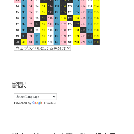
13
33
53
73
93
113
133
153
173
193
213
233
253
14
34
54
74
94
114
134
154
174
194
214
234
254
15
35
55
75
95
115
135
155
175
195
215
235
255
16
36
56
76
96
116
136
156
176
196
216
236
256
17
37
57
77
97
117
137
157
177
197
217
237
257
18
38
58
78
98
118
138
158
178
198
218
238
258
19
39
59
79
99
119
139
159
179
199
219
239
259
20
40
60
80
100
120
140
160
180
200
220
240
260
翻訳
Powered by
Translate