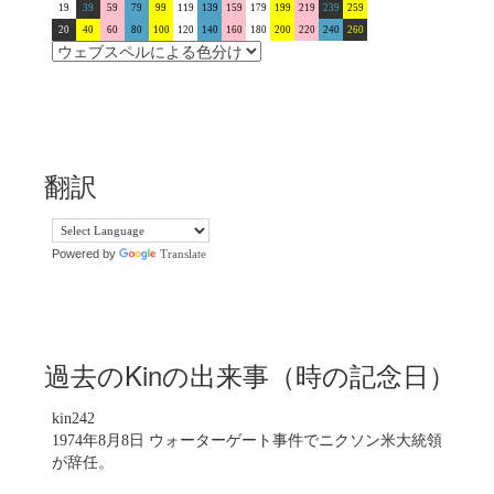
19
39
59
79
99
119
139
159
179
199
219
239
259
20
40
60
80
100
120
140
160
180
200
220
240
260
翻訳
Powered by
Translate
過去のKinの出来事（時の記念日）
kin242
1974年8月8日 ウォーターゲート事件でニクソン米大統領
が辞任。