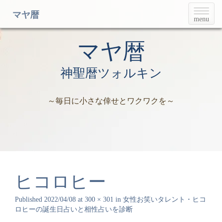
T
マヤ暦
menu
o
g
g
マヤ暦
l
e
神聖暦ツォルキン
n
a
v
～毎日に小さな倖せとワクワクを～
i
g
a
t
i
o
n
ヒコロヒー
Published
2022/04/08
at
300 × 301
in
女性お笑いタレント・ヒコ
ロヒーの誕生日占いと相性占いを診断