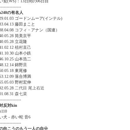
い鷲(WS)：13日間の06日目
---------------
in240の有名人
929.01.03 ゴードンムーア(インテル)
933.04.13 藤田まこと
938.04.08 コフィ・アナン（国連）
40.05.28 筒美京平
40.05.28 立花隆
41.02.12
植村直己
41.10.30 山本小鉄
46.10.25 山本浩二
48.12.14 錦野旦
50.05.18 東尾修
53.12.09 落合博満
65.05.03 野村宏伸
92.05.28
二代目 尾上右近
01.08.31
森七菜
---------------
対反対kin
n110
い犬 - 赤い蛇 音6
---------------
の向こうのもう一人の自分