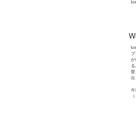
ki
W
ki
プ
が
る
督
出
今
（1