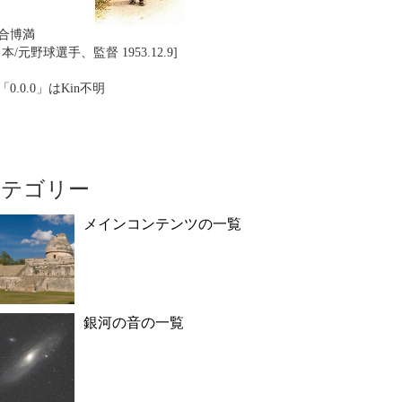
合博満
日本/元野球選手、監督 1953.12.9]
「0.0.0」はKin不明
カテゴリー
メインコンテンツの一覧
銀河の音の一覧