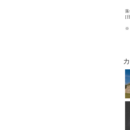
落
[
※