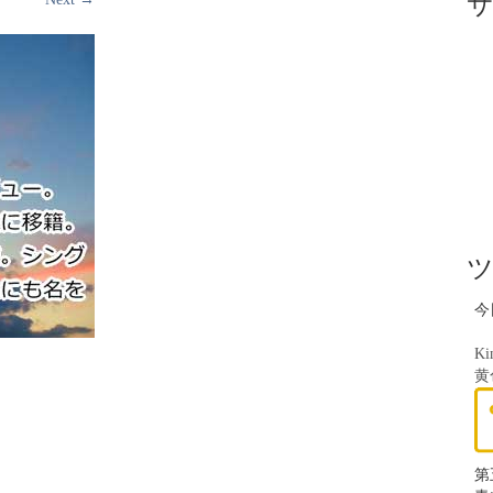
今
Ki
黄
第