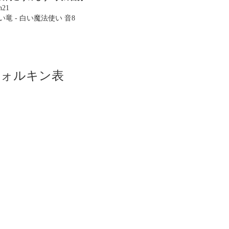
n21
い竜 - 白い魔法使い 音8
ツォルキン表