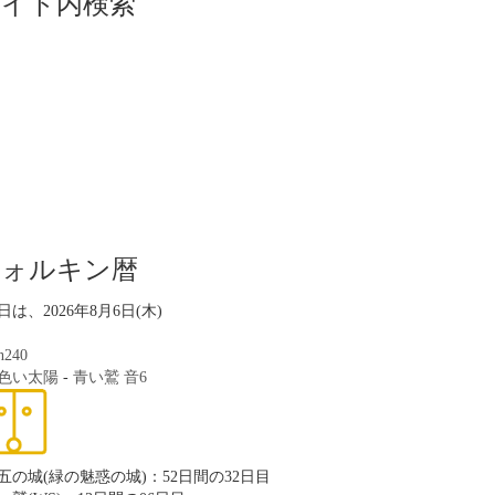
サイト内検索
ツォルキン暦
日は、2026年8月6日(木)
n240
色い太陽
-
青い鷲
音6
五の城(緑の魅惑の城)：52日間の32日目