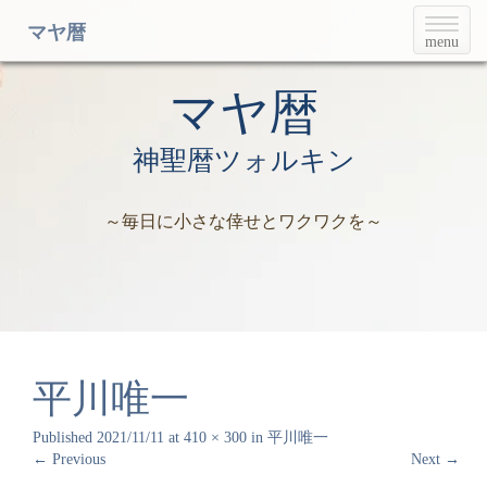
T
マヤ暦
menu
o
g
g
マヤ暦
l
e
神聖暦ツォルキン
n
a
v
～毎日に小さな倖せとワクワクを～
i
g
a
t
i
o
n
平川唯一
Published
2021/11/11
at
410 × 300
in
平川唯一
←
Previous
Next
→