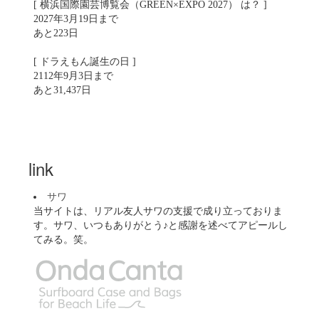
[ 横浜国際園芸博覧会（GREEN×EXPO 2027） は？ ]
2027年3月19日まで
あと223日
[ ドラえもん誕生の日 ]
2112年9月3日まで
あと31,437日
link
サワ
当サイトは、リアル友人サワの支援で成り立っておりま
す。サワ、いつもありがとう♪と感謝を述べてアピールし
てみる。笑。