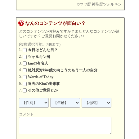
©
マヤ暦 神聖暦ツォルキン
なんのコンテンツが面白い？
どのコンテンツがお好みですか？またどんなコンテンツが欲
しいですか？ご意見お聞かせください♪
(複数選択可能、7個まで)
今日はどんな日？
ツォルキン暦
kinの有名人
絶対反対kin/鏡の向こうのもう一人の自分
Words of Today
過去のKinの出来事
その他ご意見とか
コメント