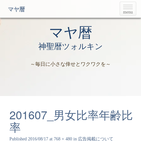
T
マヤ暦
menu
o
g
g
マヤ暦
l
e
神聖暦ツォルキン
n
a
v
～毎日に小さな倖せとワクワクを～
i
g
a
t
i
o
n
201607_男女比率年齢比
率
Published
2016/08/17
at
768 × 480
in
広告掲載について