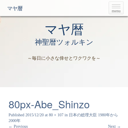
T
マヤ暦
menu
o
g
g
マヤ暦
l
e
神聖暦ツォルキン
n
a
v
～毎日に小さな倖せとワクワクを～
i
g
a
t
i
o
n
80px-Abe_Shinzo
Published
2015/12/20
at
80 × 107
in
日本の総理大臣 1980年から
2000年
←
Previous
Next
→