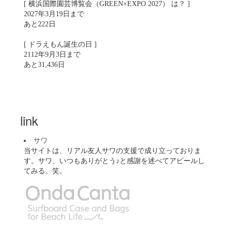
[ 横浜国際園芸博覧会（GREEN×EXPO 2027） は？ ]
2027年3月19日まで
あと222日
[ ドラえもん誕生の日 ]
2112年9月3日まで
あと31,436日
link
サワ
当サイトは、リアル友人サワの支援で成り立っておりま
す。サワ、いつもありがとう♪と感謝を述べてアピールし
てみる。笑。