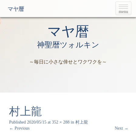
T
マヤ暦
menu
o
g
g
マヤ暦
l
e
神聖暦ツォルキン
n
a
v
～毎日に小さな倖せとワクワクを～
i
g
a
t
i
o
n
村上龍
Published
2020/05/15
at
352 × 288
in
村上龍
←
Previous
Next
→