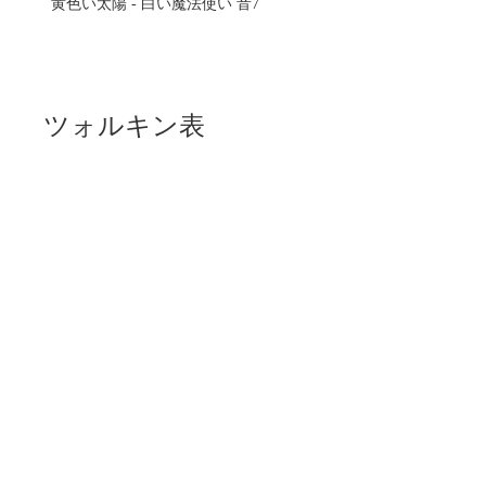
黄色い太陽 - 白い魔法使い 音7
ツォルキン表