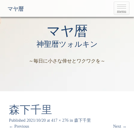
T
マヤ暦
menu
o
g
g
マヤ暦
l
e
神聖暦ツォルキン
n
a
v
～毎日に小さな倖せとワクワクを～
i
g
a
t
i
o
n
森下千里
Published
2021/10/20
at
417 × 276
in
森下千里
←
Previous
Next
→