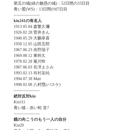
第五の城(緑の魅惑の城)：52日間の33日目
青い鷲(WS)：13日間の07日目
------------------
kin241の有名人
1913.05.04 森繁久彌
1926.02.28 菅井きん
1940.05.29 大鵬幸喜
1958.12.05 山田五郎
1967.06.23
南野陽子
1969.08.12 東幹久
1978.02.28 菊川怜
1987.06.03
長澤まさみ
1993.02.13
有村架純
1994.07.18 Matt
1998.02.08 八村塁(バスケ)
------------------
絶対反対kin
Kin111
青い猿 - 赤い蛇 音7
------------------
鏡の向こうのもう一人の自分
Kin20