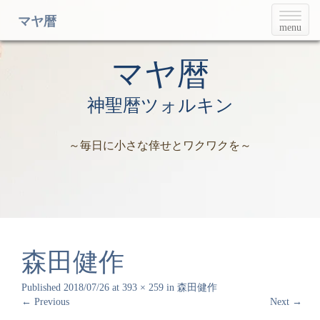
T
マヤ暦
menu
o
g
g
マヤ暦
l
e
神聖暦ツォルキン
n
a
v
～毎日に小さな倖せとワクワクを～
i
g
a
t
i
o
n
森田健作
Published
2018/07/26
at
393 × 259
in
森田健作
←
Previous
Next
→