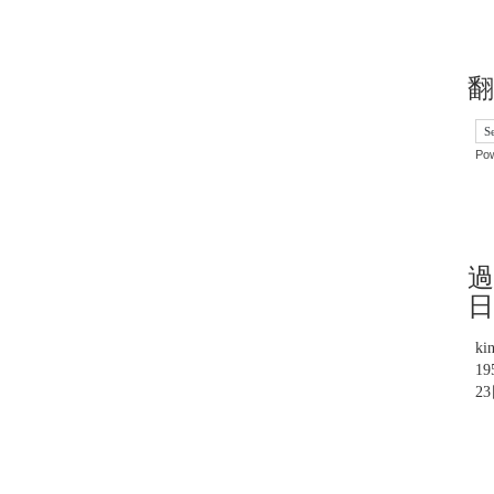
翻
Po
過
日
ki
1
2