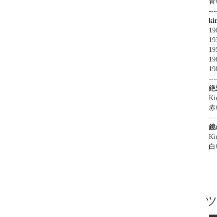
青
---
k
19
19
1
19
19
---
絶
Ki
赤
---
鏡
Ki
白