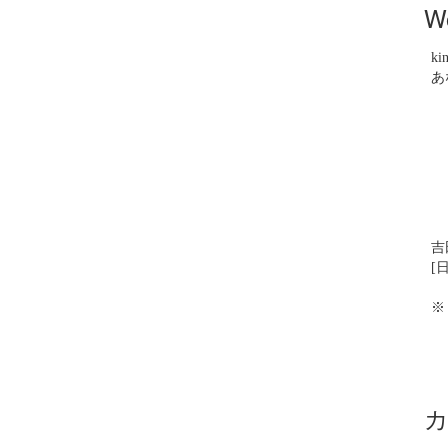
W
ki
あ
吉
[日
※