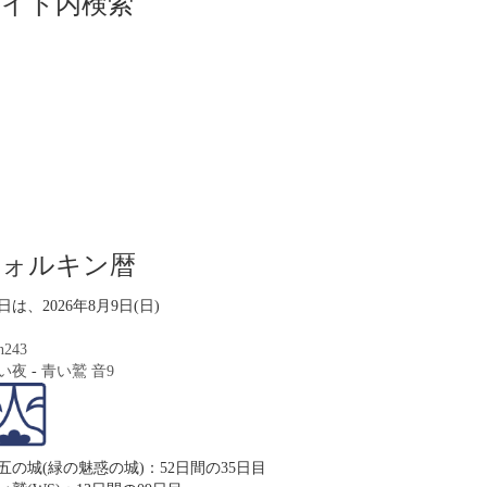
サイト内検索
ツォルキン暦
日は、2026年8月9日(日)
n243
い夜
-
青い鷲
音9
五の城(緑の魅惑の城)：52日間の35日目