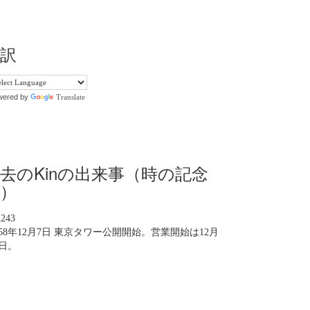
訳
wered by
Translate
去のKinの出来事（時の記念
）
n243
958年12月7日 東京タワー公開開始。営業開始は12月
3日。