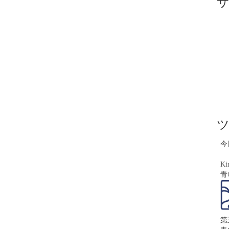
今
Ki
青
第