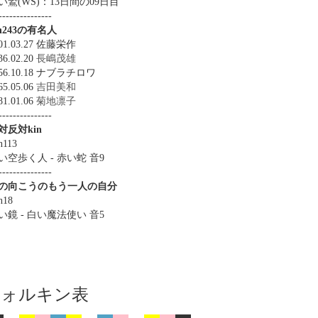
い鷲(WS)：13日間の09日目
---------------
in243の有名人
01.03.27 佐藤栄作
36.02.20
長嶋茂雄
956.10.18 ナブラチロワ
65.05.06
吉田美和
81.01.06
菊地凛子
---------------
対反対kin
n113
い空歩く人 - 赤い蛇 音9
---------------
の向こうのもう一人の自分
n18
い鏡 - 白い魔法使い 音5
ツォルキン表