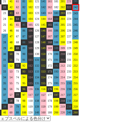
241
21
41
61
81
101
121
141
161
181
201
221
22
42
62
82
102
122
142
162
182
202
222
242
23
43
63
83
103
123
143
163
183
203
223
243
24
44
64
84
104
124
144
164
184
204
224
244
25
45
65
85
105
125
145
165
185
205
225
245
26
46
66
86
106
126
146
166
186
206
226
246
27
47
67
87
107
127
147
167
187
207
227
247
28
48
68
88
108
128
148
168
188
208
228
248
29
49
69
89
109
129
149
169
189
209
229
249
30
50
70
90
110
130
150
170
190
210
230
250
31
51
71
91
111
131
151
171
191
211
231
251
32
52
72
92
112
132
152
172
192
212
232
252
33
53
73
93
113
133
153
173
193
213
233
253
34
54
74
94
114
134
154
174
194
214
234
254
35
55
75
95
115
135
155
175
195
215
235
255
36
56
76
96
116
136
156
176
196
216
236
256
37
57
77
97
117
137
157
177
197
217
237
257
38
58
78
98
118
138
158
178
198
218
238
258
39
59
79
99
119
139
159
179
199
219
239
259
40
60
80
100
120
140
160
180
200
220
240
260