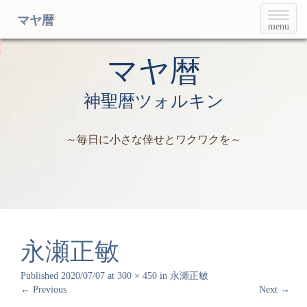
T
マヤ暦
menu
o
g
g
マヤ暦
l
e
神聖暦ツォルキン
n
a
v
～毎日に小さな倖せとワクワクを～
i
g
a
t
i
o
n
永瀬正敏
Published
2020/07/07
at
300 × 450
in
永瀬正敏
←
Previous
Next
→