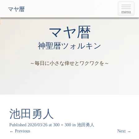
T
マヤ暦
menu
o
g
g
マヤ暦
l
e
神聖暦ツォルキン
n
a
v
～毎日に小さな倖せとワクワクを～
i
g
a
t
i
o
n
池田勇人
Published
2020/03/26
at
300 × 300
in
池田勇人
←
Previous
Next
→