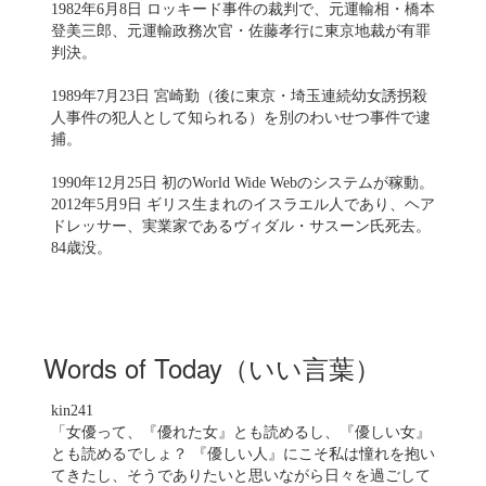
1982年6月8日 ロッキード事件の裁判で、元運輸相・橋本
登美三郎、元運輸政務次官・佐藤孝行に東京地裁が有罪
判決。
1989年7月23日 宮崎勤（後に東京・埼玉連続幼女誘拐殺
人事件の犯人として知られる）を別のわいせつ事件で逮
捕。
1990年12月25日 初のWorld Wide Webのシステムが稼動。
2012年5月9日 ギリス生まれのイスラエル人であり、ヘア
ドレッサー、実業家であるヴィダル・サスーン氏死去。
84歳没。
Words of Today（いい言葉）
kin241
「女優って、『優れた女』とも読めるし、『優しい女』
とも読めるでしょ？ 『優しい人』にこそ私は憧れを抱い
てきたし、そうでありたいと思いながら日々を過ごして