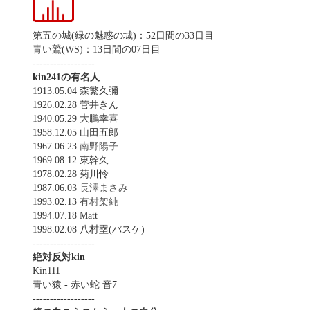
第五の城(緑の魅惑の城)：52日間の33日目
青い鷲(WS)：13日間の07日目
------------------
kin241の有名人
1913.05.04 森繁久彌
1926.02.28 菅井きん
1940.05.29 大鵬幸喜
1958.12.05 山田五郎
1967.06.23
南野陽子
1969.08.12 東幹久
1978.02.28 菊川怜
1987.06.03
長澤まさみ
1993.02.13
有村架純
1994.07.18 Matt
1998.02.08 八村塁(バスケ)
------------------
絶対反対kin
Kin111
青い猿 - 赤い蛇 音7
------------------