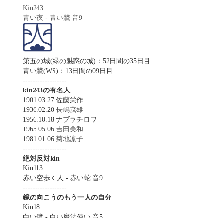
Kin243
青い夜
-
青い鷲
音9
第五の城(緑の魅惑の城)：52日間の35日目
青い鷲(WS)：13日間の09日目
------------------
kin243の有名人
1901.03.27 佐藤栄作
1936.02.20
長嶋茂雄
1956.10.18 ナブラチロワ
1965.05.06
吉田美和
1981.01.06
菊地凛子
------------------
絶対反対kin
Kin113
赤い空歩く人 - 赤い蛇 音9
------------------
鏡の向こうのもう一人の自分
Kin18
白い鏡 - 白い魔法使い 音5