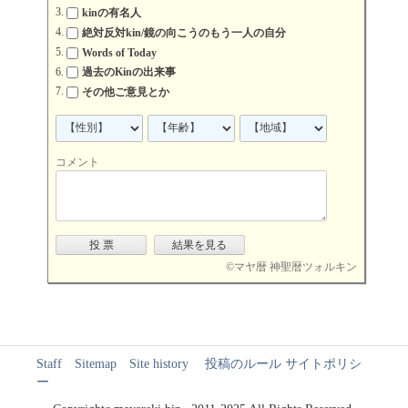
kinの有名人
絶対反対kin/鏡の向こうのもう一人の自分
Words of Today
過去のKinの出来事
その他ご意見とか
コメント
©
マヤ暦 神聖暦ツォルキン
Staff
Sitemap
Site history
投稿のルール
サイトポリシ
ー