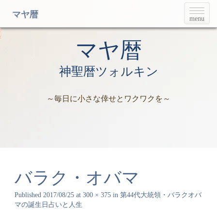
T
マヤ暦
menu
o
g
g
マヤ暦
l
e
神聖暦ツォルキン
n
a
v
～毎日に小さな倖せとワクワクを～
i
g
a
t
i
o
n
バラク・オバマ
Published
2017/08/25
at
300 × 375
in
第44代大統領・バラクオバ
マの誕生日占いと人生