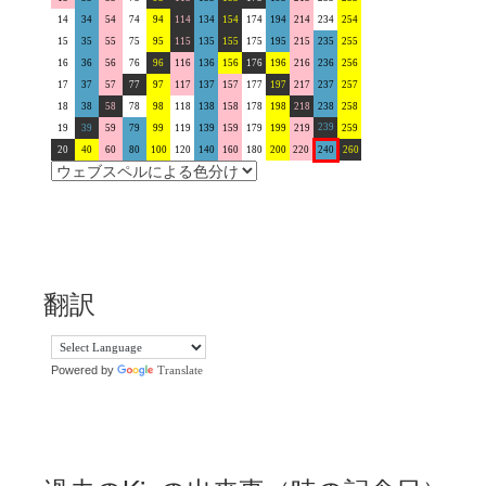
14
34
54
74
94
114
134
154
174
194
214
234
254
15
35
55
75
95
115
135
155
175
195
215
235
255
16
36
56
76
96
116
136
156
176
196
216
236
256
17
37
57
77
97
117
137
157
177
197
217
237
257
18
38
58
78
98
118
138
158
178
198
218
238
258
239
19
39
59
79
99
119
139
159
179
199
219
259
20
40
60
80
100
120
140
160
180
200
220
240
260
翻訳
Powered by
Translate