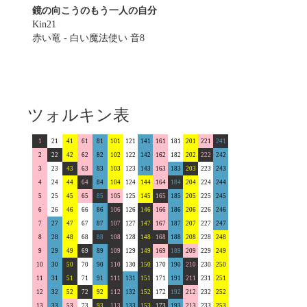
鏡の向こうのもう一人の自分
Kin21
赤い竜 - 白い魔法使い 音8
ツォルキン表
1
21
41
61
81
101
121
141
161
181
201
221
241
2
22
42
62
82
102
122
142
162
182
202
222
242
3
23
43
63
83
103
123
143
163
183
203
223
243
4
24
44
64
84
104
124
144
164
184
204
224
244
5
25
45
65
85
105
125
145
165
185
205
225
245
6
26
46
66
86
106
126
146
166
186
206
226
246
7
27
47
67
87
107
127
147
167
187
207
227
247
8
28
48
68
88
108
128
148
168
188
208
228
248
9
29
49
69
89
109
129
149
169
189
209
229
249
10
30
50
70
90
110
130
150
170
190
210
230
250
11
31
51
71
91
111
131
151
171
191
211
231
251
12
32
52
72
92
112
132
152
172
192
212
232
252
13
33
53
73
93
113
133
153
173
193
213
233
253