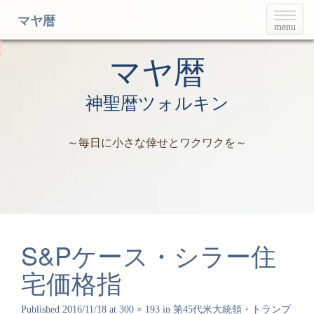
T
マヤ暦
menu
o
g
g
マヤ暦
l
e
神聖暦ツォルキン
n
a
v
～毎日に小さな倖せとワクワクを～
i
g
a
t
i
o
n
S&Pケース・シラー住
宅価格指
Published
2016/11/18
at
300 × 193
in
第45代米大統領・トランプ