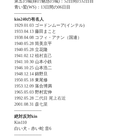
第五の城(緑の魅惑の城)：52日間の32日目
青い鷲(WS)：13日間の06日目
------------------
kin240の有名人
1929.01.03 ゴードンムーア(インテル)
1933.04.13 藤田まこと
1938.04.08 コフィ・アナン（国連）
1940.05.28 筒美京平
1940.05.28 立花隆
1941.02.12
植村直己
1941.10.30 山本小鉄
1946.10.25 山本浩二
1948.12.14 錦野旦
1950.05.18 東尾修
1953.12.09 落合博満
1965.05.03 野村宏伸
1992.05.28
二代目 尾上右近
2001.08.31
森七菜
------------------
絶対反対kin
Kin110
白い犬 - 赤い蛇 音6
------------------