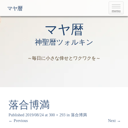
T
マヤ暦
menu
o
g
g
マヤ暦
l
e
神聖暦ツォルキン
n
a
v
～毎日に小さな倖せとワクワクを～
i
g
a
t
i
o
n
落合博満
Published
2019/08/24
at
300 × 293
in
落合博満
←
Previous
Next
→