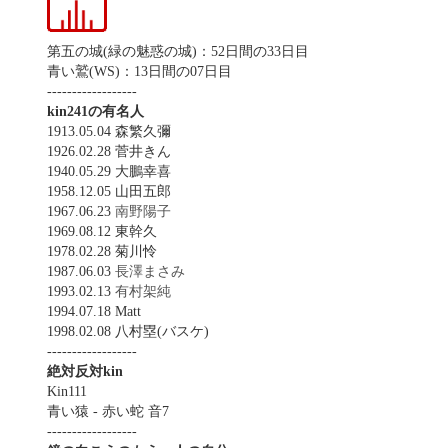
第五の城(緑の魅惑の城)：52日間の33日目
青い鷲(WS)：13日間の07日目
------------------
kin241の有名人
1913.05.04 森繁久彌
1926.02.28 菅井きん
1940.05.29 大鵬幸喜
1958.12.05 山田五郎
1967.06.23
南野陽子
1969.08.12 東幹久
1978.02.28 菊川怜
1987.06.03
長澤まさみ
1993.02.13
有村架純
1994.07.18 Matt
1998.02.08 八村塁(バスケ)
------------------
絶対反対kin
Kin111
青い猿 - 赤い蛇 音7
------------------