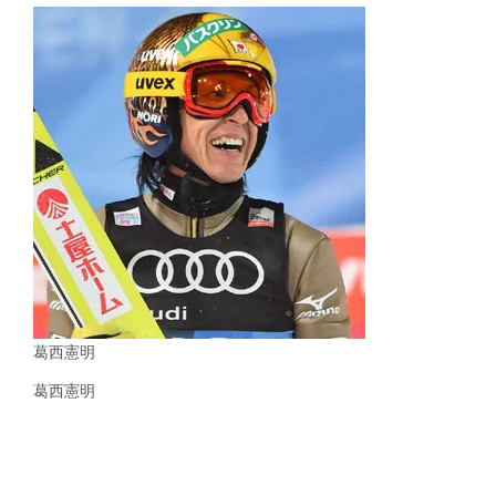
葛西憲明
葛西憲明