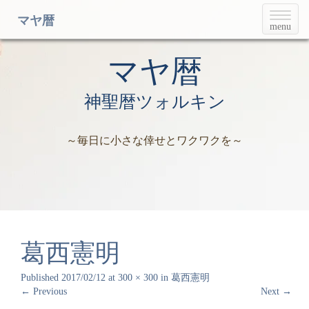
T
マヤ暦
menu
o
g
g
マヤ暦
l
e
神聖暦ツォルキン
n
a
v
～毎日に小さな倖せとワクワクを～
i
g
a
t
i
o
n
葛西憲明
Published
2017/02/12
at
300 × 300
in
葛西憲明
←
Previous
Next
→