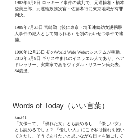
1982年6月8日 ロッキード事件の裁判で、元運輸相・橋本
登美三郎、元運輸政務次官・佐藤孝行に東京地裁が有罪
判決。
1989年7月23日 宮崎勤（後に東京・埼玉連続幼女誘拐殺
人事件の犯人として知られる）を別のわいせつ事件で逮
捕。
1990年12月25日 初のWorld Wide Webのシステムが稼動。
2012年5月9日 ギリス生まれのイスラエル人であり、ヘア
ドレッサー、実業家であるヴィダル・サスーン氏死去。
84歳没。
Words of Today（いい言葉）
kin241
「女優って、『優れた女』とも読めるし、『優しい女』
とも読めるでしょ？ 『優しい人』にこそ私は憧れを抱い
てきたし、そうでありたいと思いながら日々を過ごして