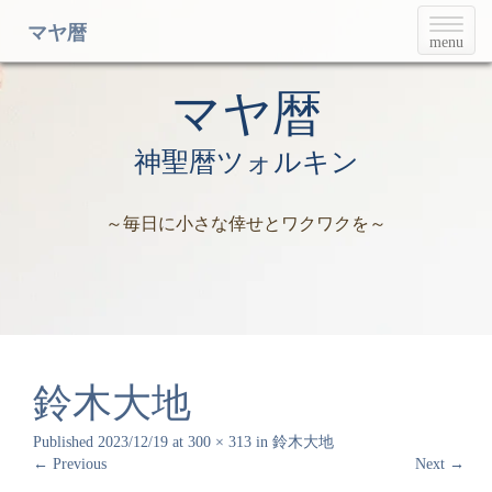
T
マヤ暦
menu
o
g
g
マヤ暦
l
e
神聖暦ツォルキン
n
a
v
～毎日に小さな倖せとワクワクを～
i
g
a
t
i
o
n
鈴木大地
Published
2023/12/19
at
300 × 313
in
鈴木大地
←
Previous
Next
→