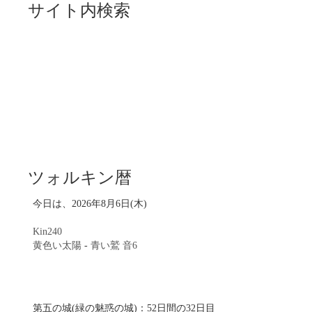
サイト内検索
ツォルキン暦
今日は、2026年8月6日(木)
Kin240
黄色い太陽
-
青い鷲
音6
第五の城(緑の魅惑の城)：52日間の32日目