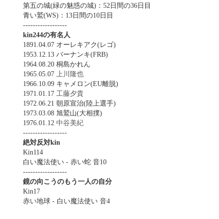
第五の城(緑の魅惑の城)：52日間の36日目
青い鷲(WS)：13日間の10日目
------------------
kin244の有名人
1891.04.07 オーレキアク(レゴ)
1953.12.13 バーナンキ(FRB)
1964.08.20 桐島かれん
1965.05.07
上川隆也
1966.10.09 キャメロン(EU離脱)
1971.01.17
工藤夕貴
1972.06.21 朝原宣治(陸上選手)
1973.03.08 旭鷲山(大相撲)
1976.01.12
中谷美紀
------------------
絶対反対kin
Kin114
白い魔法使い - 赤い蛇 音10
------------------
鏡の向こうのもう一人の自分
Kin17
赤い地球 - 白い魔法使い 音4