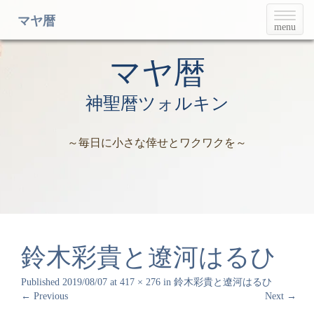
T
マヤ暦
menu
o
g
g
マヤ暦
l
e
神聖暦ツォルキン
n
a
v
～毎日に小さな倖せとワクワクを～
i
g
a
t
i
o
n
鈴木彩貴と遼河はるひ
Published
2019/08/07
at
417 × 276
in
鈴木彩貴と遼河はるひ
←
Previous
Next
→