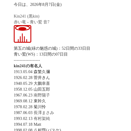
今日は、2026年8月7日(金)
Kin241 (黒kin)
赤い竜
-
青い鷲
音7
第五の城(緑の魅惑の城)：52日間の33日目
青い鷲(WS)：13日間の07日目
------------------
kin241の有名人
1913.05.04 森繁久彌
1926.02.28 菅井きん
1940.05.29 大鵬幸喜
1958.12.05 山田五郎
1967.06.23
南野陽子
1969.08.12 東幹久
1978.02.28 菊川怜
1987.06.03
長澤まさみ
1993.02.13
有村架純
1994.07.18 Matt
1998.02.08 八村塁(バスケ)