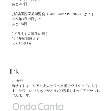
あと707日
[ 横浜国際園芸博覧会（GREEN×EXPO 2027） は？ ]
2027年3月19日まで
あと224日
[ ドラえもん誕生の日 ]
2112年9月3日まで
あと31,438日
link
サワ
当サイトは、リアル友人サワの支援で成り立っておりま
す。サワ、いつもありがとう♪と感謝を述べてアピールし
てみる。笑。