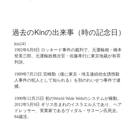
過去のKinの出来事（時の記念日）
kin241
1982年6月8日 ロッキード事件の裁判で、元運輸相・橋本
登美三郎、元運輸政務次官・佐藤孝行に東京地裁が有罪
判決。
1989年7月23日 宮崎勤（後に東京・埼玉連続幼女誘拐殺
人事件の犯人として知られる）を別のわいせつ事件で逮
捕。
1990年12月25日 初のWorld Wide Webのシステムが稼動。
2012年5月9日 ギリス生まれのイスラエル人であり、ヘア
ドレッサー、実業家であるヴィダル・サスーン氏死去。
84歳没。