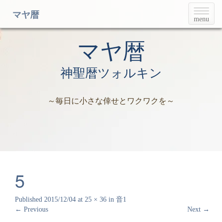
T
マヤ暦
menu
o
g
g
マヤ暦
l
e
神聖暦ツォルキン
n
a
v
～毎日に小さな倖せとワクワクを～
i
g
a
t
i
o
n
5
Published
2015/12/04
at
25 × 36
in
音1
←
Previous
Next
→