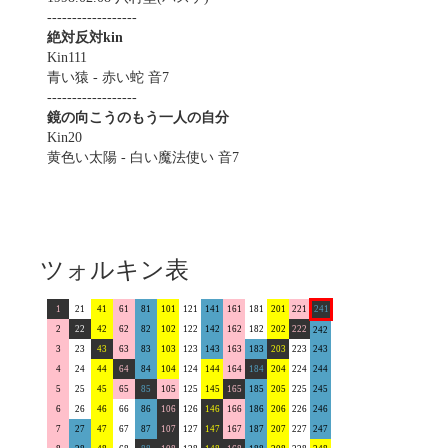
------------------
絶対反対kin
Kin111
青い猿 - 赤い蛇 音7
------------------
鏡の向こうのもう一人の自分
Kin20
黄色い太陽 - 白い魔法使い 音7
ツォルキン表
1
21
41
61
81
101
121
141
161
181
201
221
241
2
22
42
62
82
102
122
142
162
182
202
222
242
3
23
43
63
83
103
123
143
163
183
203
223
243
4
24
44
64
84
104
124
144
164
184
204
224
244
5
25
45
65
85
105
125
145
165
185
205
225
245
6
26
46
66
86
106
126
146
166
186
206
226
246
7
27
47
67
87
107
127
147
167
187
207
227
247