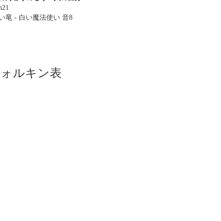
n21
い竜 - 白い魔法使い 音8
ツォルキン表