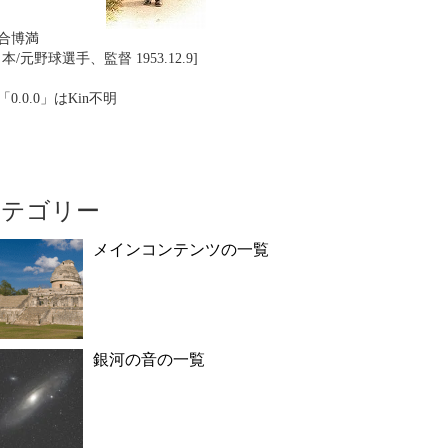
合博満
日本/元野球選手、監督 1953.12.9]
「0.0.0」はKin不明
カテゴリー
メインコンテンツの一覧
銀河の音の一覧