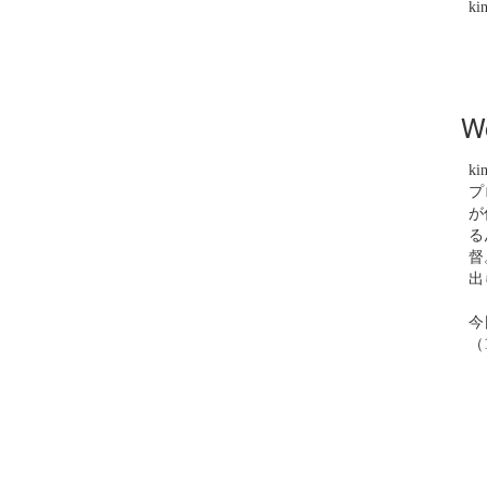
ki
W
ki
プ
が
る
督
出
今
（1