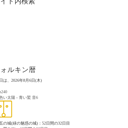
サイト内検索
ツォルキン暦
日は、2026年8月6日(木)
n240
色い太陽
-
青い鷲
音6
五の城(緑の魅惑の城)：52日間の32日目