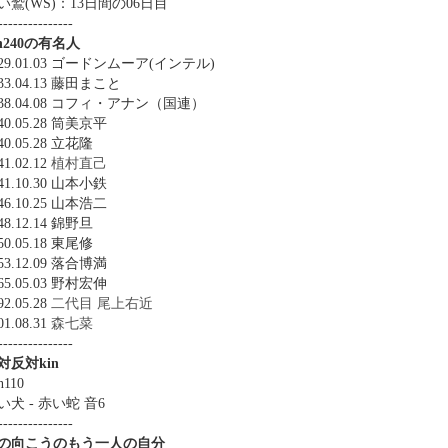
い鷲(WS)：13日間の06日目
---------------
in240の有名人
929.01.03 ゴードンムーア(インテル)
933.04.13 藤田まこと
938.04.08 コフィ・アナン（国連）
40.05.28 筒美京平
40.05.28 立花隆
41.02.12
植村直己
41.10.30 山本小鉄
46.10.25 山本浩二
48.12.14 錦野旦
50.05.18 東尾修
53.12.09 落合博満
65.05.03 野村宏伸
92.05.28
二代目 尾上右近
01.08.31
森七菜
---------------
対反対kin
n110
い犬 - 赤い蛇 音6
---------------
の向こうのもう一人の自分