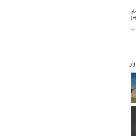
落
[
※