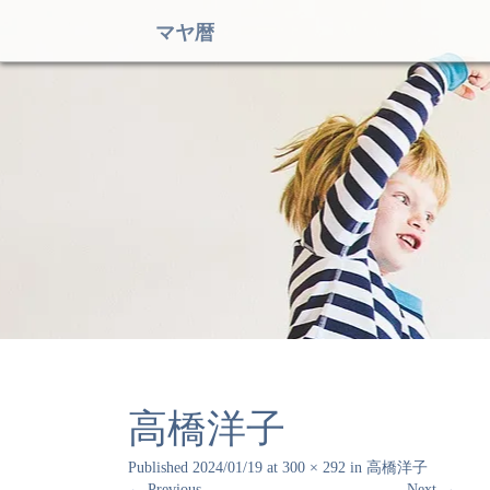
マヤ暦
高橋洋子
Published
2024/01/19
at
300 × 292
in
高橋洋子
←
Previous
Next
→