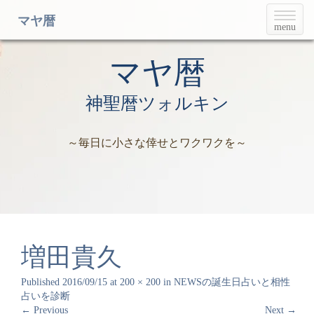
T
マヤ暦
menu
o
g
g
マヤ暦
l
e
神聖暦ツォルキン
n
a
v
～毎日に小さな倖せとワクワクを～
i
g
a
t
i
o
n
増田貴久
Published
2016/09/15
at
200 × 200
in
NEWSの誕生日占いと相性
占いを診断
←
Previous
Next
→