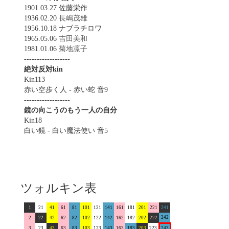
1901.03.27 佐藤栄作
1936.02.20
長嶋茂雄
1956.10.18 ナブラチロワ
1965.05.06
吉田美和
1981.01.06
菊地凛子
------------------
絶対反対kin
Kin113
赤い空歩く人 - 赤い蛇 音9
------------------
鏡の向こうのもう一人の自分
Kin18
白い鏡 - 白い魔法使い 音5
ツォルキン表
1
21
41
61
81
101
121
141
161
181
201
221
241
242
2
22
42
62
82
102
122
142
162
182
202
222
3
23
43
63
83
103
123
143
163
183
203
223
243