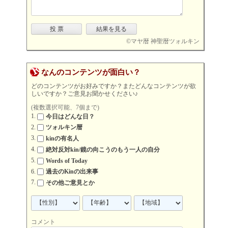
©
マヤ暦 神聖暦ツォルキン
なんのコンテンツが面白い？
どのコンテンツがお好みですか？またどんなコンテンツが欲
しいですか？ご意見お聞かせください♪
(複数選択可能、7個まで)
今日はどんな日？
ツォルキン暦
kinの有名人
絶対反対kin/鏡の向こうのもう一人の自分
Words of Today
過去のKinの出来事
その他ご意見とか
コメント