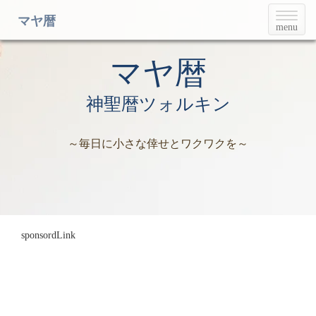
T
マヤ暦
menu
o
g
g
マヤ暦
l
e
神聖暦ツォルキン
n
a
v
～毎日に小さな倖せとワクワクを～
i
g
a
t
i
o
n
sponsordLink