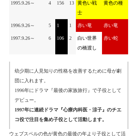
1995.9.26～
4
156
13
黄色い戦
黄色の種
士
1996.9.26～
5
1
1
赤い竜
赤い竜
1997.9.26～
6
106
2
白い世界
赤い蛇
の橋渡し
幼少期に人見知りの性格を改善するために母が劇
団に入れます。
1996年にドラマ『最後の家族旅行』で子役として
デビュー。
1997年に連続ドラマ『心療内科医・涼子』のチエ
コ役で注目を集め子役として活動します。
ウェブスペルの色が黄色の最後の年より子役として活