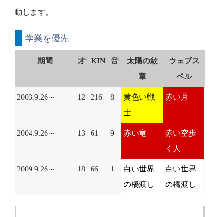
動します。
学業を優先
期間
才
KIN
音
太陽の紋
ウェブス
章
ペル
2003.9.26～
12
216
8
黄色い戦
赤い月
士
2004.9.26～
13
61
9
赤い竜
赤い空歩
く人
2009.9.26～
18
66
1
白い世界
白い世界
の橋渡し
の橋渡し