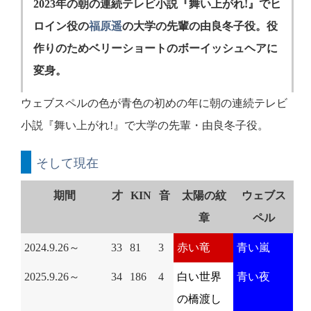
2023年の朝の連続テレビ小説『舞い上がれ!』でヒ
ロイン役の
福原遥
の大学の先輩の由良冬子役。役
作りのためベリーショートのボーイッシュヘアに
変身。
ウェブスペルの色が青色の初めの年に朝の連続テレビ
小説『舞い上がれ!』で大学の先輩・由良冬子役。
そして現在
期間
才
KIN
音
太陽の紋
ウェブス
章
ペル
2024.9.26～
33
81
3
赤い竜
青い嵐
2025.9.26～
34
186
4
白い世界
青い夜
の橋渡し