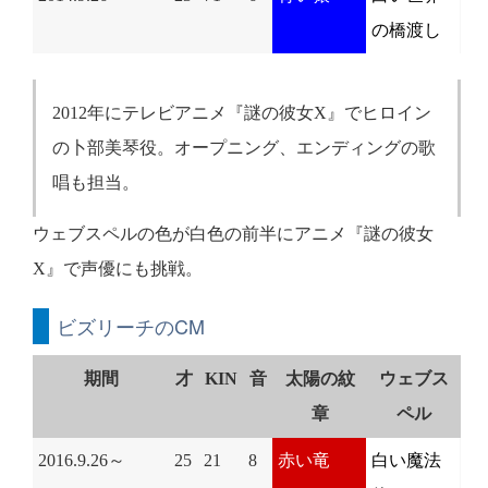
の橋渡し
2012年にテレビアニメ『謎の彼女X』でヒロイン
の卜部美琴役。オープニング、エンディングの歌
唱も担当。
ウェブスペルの色が白色の前半にアニメ『謎の彼女
X』で声優にも挑戦。
ビズリーチのCM
期間
才
KIN
音
太陽の紋
ウェブス
章
ペル
2016.9.26～
25
21
8
赤い竜
白い魔法