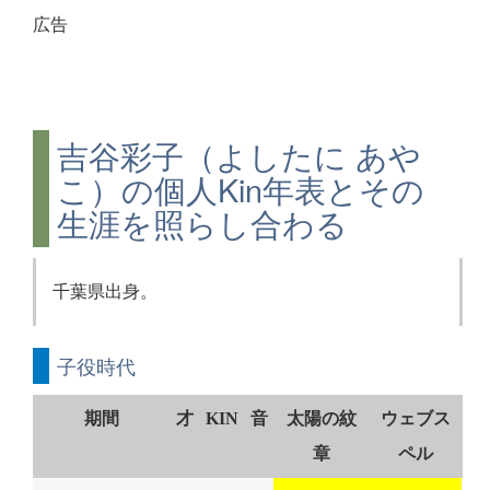
広告
吉谷彩子（よしたに あや
こ）の個人Kin年表とその
生涯を照らし合わる
千葉県出身。
子役時代
期間
才
KIN
音
太陽の紋
ウェブス
章
ペル