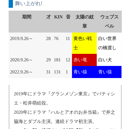
舞い上がれ!
期間
才
KIN
音
太陽の紋
ウェブス
章
ペル
2019.9.26～
28
76
11
黄色い戦
白い世界
士
の橋渡し
2020.9.26～
29
181
12
赤い竜
白い犬
2022.9.26～
31
131
1
青い猿
青い猿
2019年にドラマ『グランメゾン東京』でパティシ
エ・松井萌絵役。
2020年にドラマ『ハルとアオのお弁当箱』で井之
脇海とダブル主演。連続ドラマ初主演。