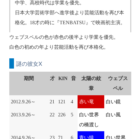
中学、高校時代は学業を優先。
日本大学芸術学部へ進学後より芸能活動を再び本
格化。18才の時に『TENBATSU』で映画初主演。
ウェブスペルの色が赤色の後半より学業を優先。
白色の初めの年より芸能活動を再び本格化。
謎の彼女X
期間
才
KIN
音
太陽の紋
ウェブス
章
ペル
2012.9.26～
21
121
4
赤い竜
白い鏡
2013.9.26～
22
226
5
白い世界
白い風
の橋渡し
2014.9.26～
23
71
6
青い猿
白い世界