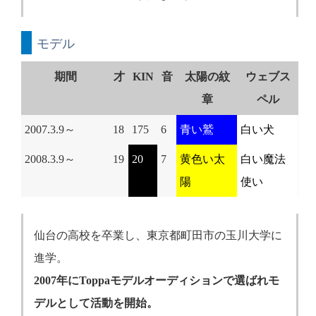
モデル
期間
才
KIN
音
太陽の紋
ウェブス
章
ペル
2007.3.9～
18
175
6
青い鷲
白い犬
2008.3.9～
19
20
7
黄色い太
白い魔法
陽
使い
仙台の高校を卒業し、東京都町田市の玉川大学に
進学。
2007年にToppaモデルオーディションで選ばれモ
デルとして活動を開始。