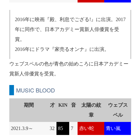
2016年に映画『殿、利息でござる!』に出演。2017
年に同作で、日本アカデミー賞新人俳優賞を受
賞。
2016年にドラマ『家売るオンナ』に出演。
ウェブスペルの色が青色の始めころに日本アカデミー
賞新人俳優賞を受賞。
MUSIC BLOOD
期間
才
KIN
音
太陽の紋
ウェブス
章
ペル
2021.3.9～
32
85
7
赤い蛇
青い嵐