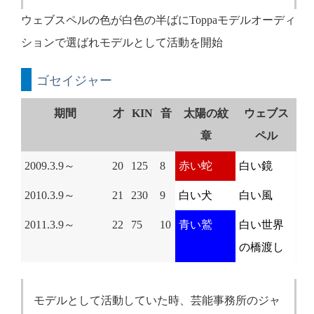
ウェブスペルの色が白色の半ばにToppaモデルオーディ
ションで選ばれモデルとして活動を開始
ゴセイジャー
期間
才
KIN
音
太陽の紋
ウェブス
章
ペル
2009.3.9～
20
125
8
赤い蛇
白い鏡
2010.3.9～
21
230
9
白い犬
白い風
2011.3.9～
22
75
10
青い鷲
白い世界
の橋渡し
モデルとして活動していた時、芸能事務所のジャ