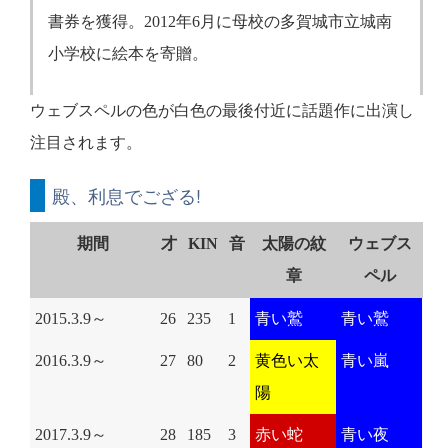
書券を獲得。2012年6月に母校の多賀城市立城南
小学校に絵本を寄贈。
ウェブスペルの色が白色の最後付近に話題作に出演し
注目されます。
殿、利息でござる!
期間
才
KIN
音
太陽の紋
ウェブス
章
ペル
2015.3.9～
26
235
1
青い鷲
青い鷲
2016.3.9～
27
80
2
黄色い太
青い嵐
陽
2017.3.9～
28
185
3
赤い蛇
青い夜