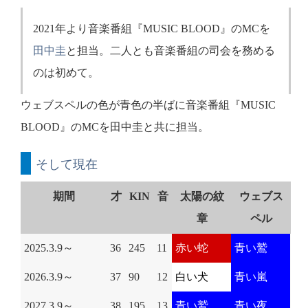
2021年より音楽番組『MUSIC BLOOD』のMCを
田中圭
と担当。二人とも音楽番組の司会を務める
のは初めて。
ウェブスペルの色が青色の半ばに音楽番組『MUSIC
BLOOD』のMCを田中圭と共に担当。
そして現在
期間
才
KIN
音
太陽の紋
ウェブス
章
ペル
2025.3.9～
36
245
11
赤い蛇
青い鷲
2026.3.9～
37
90
12
白い犬
青い嵐
2027.3.9～
38
195
13
青い鷲
青い夜