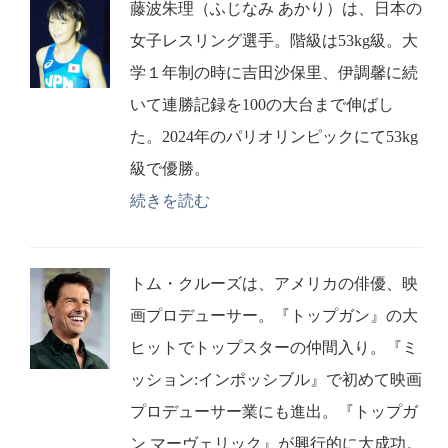
藤波朱理（ふじなみ あかり）は、日本の
女子レスリング選手。階級は53kg級。大
学１年制の時に吉田沙保里、伊調馨に続
いて連勝記録を100の大台まで伸ばし
た。2024年のパリオリンピックにて53kg
級で優勝。
続きを読む
トム・クルーズは、アメリカの俳優、映
画プロデューサー。『トップガン』の大
ヒットでトップスターの仲間入り。『ミ
ッション:インポッシブル』で初めて映画
プロデューサー業にも進出。『トップガ
ン マーヴェリック』が興行的に大成功。