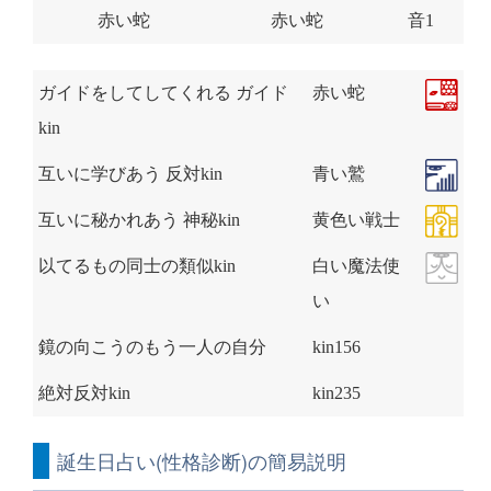
赤い蛇
赤い蛇
音1
ガイドをしてしてくれる ガイド
赤い蛇
kin
互いに学びあう 反対kin
青い鷲
互いに秘かれあう 神秘kin
黄色い戦士
以てるもの同士の類似kin
白い魔法使
い
鏡の向こうのもう一人の自分
kin156
絶対反対kin
kin235
誕生日占い(性格診断)の簡易説明