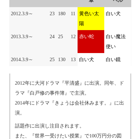
章
ペル
2012.3.9～
23
180
11
黄色い太
白い犬
陽
2013.3.9～
24
25
12
赤い蛇
白い魔法
使い
2014.3.9～
25
130
13
白い犬
白い鏡
2012年に大河ドラマ『平清盛』に出演。同年、ド
ラマ『白戸修の事件簿』で主演。
2014年にドラマ『きょうは会社休みます。』に出
演。
話題作に出演し注目されます。
また、『世界一受けたい授業』で100万円分の図