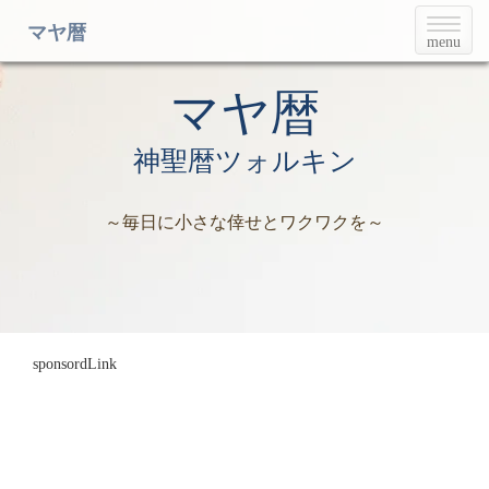
T
マヤ暦
menu
o
g
g
マヤ暦
l
e
神聖暦ツォルキン
n
a
v
～毎日に小さな倖せとワクワクを～
i
g
a
t
i
o
n
sponsordLink