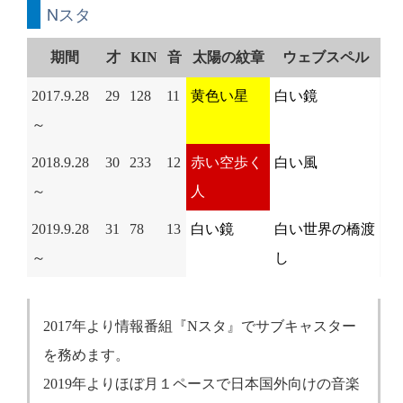
Nスタ
期間
才
KIN
音
太陽の紋章
ウェブスペル
2017.9.28
29
128
11
黄色い星
白い鏡
～
2018.9.28
30
233
12
赤い空歩く
白い風
～
人
2019.9.28
31
78
13
白い鏡
白い世界の橋渡
～
し
2017年より情報番組『Nスタ』でサブキャスター
を務めます。
2019年よりほぼ月１ペースで日本国外向けの音楽