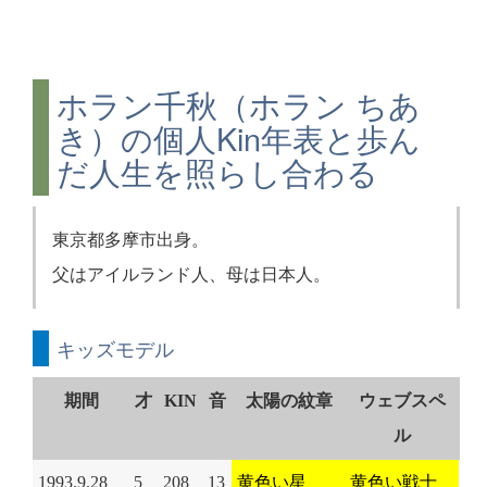
ホラン千秋（ホラン ちあ
き）の個人Kin年表と歩ん
だ人生を照らし合わる
東京都多摩市出身。
父はアイルランド人、母は日本人。
キッズモデル
期間
才
KIN
音
太陽の紋章
ウェブスペ
ル
1993.9.28
5
208
13
黄色い星
黄色い戦士