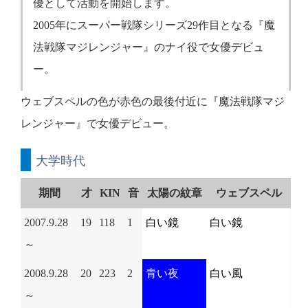
優として活動を開始します。
2005年にスーパー戦隊シリーズ29作目となる『魔
法戦隊マジレンジャー』のナイ役で女優デビュ
ー。
ウェブスペルの色が赤色の最後付近に『魔法戦隊マジ
レンジャー』で女優デビュー。
大学時代
期間
才
KIN
音
太陽の紋章
ウェブスペル
2007.9.28
19
118
1
白い鏡
白い鏡
～
2008.9.28
20
223
2
青い夜
白い風
～