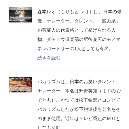
森本レオ（もりもと レオ）は、日本の俳
優、ナレーター、タレント。「脱力系」
の芸能人の代表格として挙げられる人
物。ダチョウ倶楽部の肥後克広のモノマ
ネレパートリーの1人としても有名。
続きを読む
バカリズムは、日本のお笑いタレント、
ナレーター。本名は升野英知（ますの ひ
でとも）。かつては松下敏宏とコンビで
バカリズムしたが松下脱退後も芸名をそ
のまま使用。近年はテレビ番組のＭＣと
しても活動。