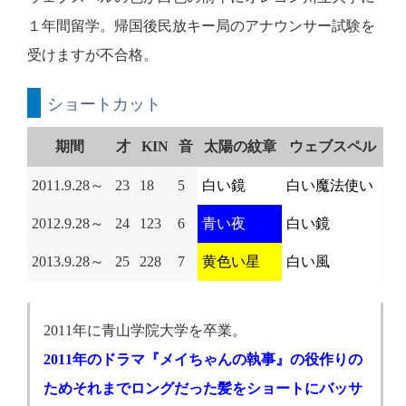
１年間留学。帰国後民放キー局のアナウンサー試験を
受けますが不合格。
ショートカット
期間
才
KIN
音
太陽の紋章
ウェブスペル
2011.9.28～
23
18
5
白い鏡
白い魔法使い
2012.9.28～
24
123
6
青い夜
白い鏡
2013.9.28～
25
228
7
黄色い星
白い風
2011年に青山学院大学を卒業。
2011年のドラマ『メイちゃんの執事』の役作りの
ためそれまでロングだった髪をショートにバッサ