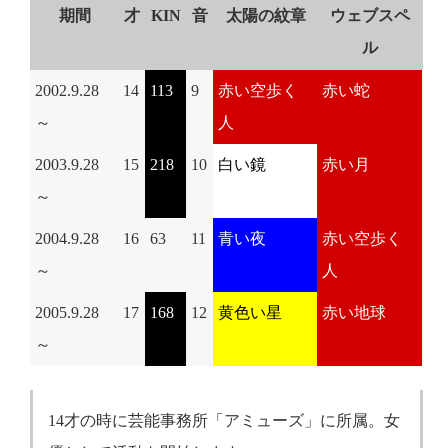
期間
才
KIN
音
太陽の紋章
ウェブスペ
ル
2002.9.28
14
113
9
赤い空歩く
赤い蛇
～
人
2003.9.28
15
218
10
白い鏡
赤い月
～
2004.9.28
16
63
11
青い夜
赤い空歩く
～
人
2005.9.28
17
168
12
黄色い星
赤い地球
～
14才の時に芸能事務所「アミューズ」に所属。女