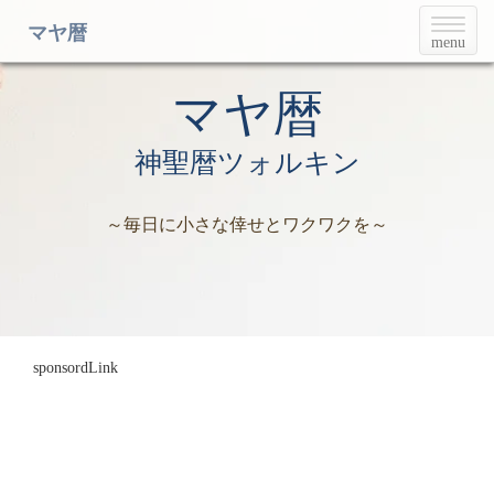
T
マヤ暦
menu
o
g
g
マヤ暦
l
e
神聖暦ツォルキン
n
a
v
～毎日に小さな倖せとワクワクを～
i
g
a
t
i
o
n
sponsordLink