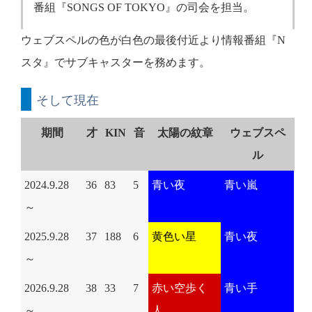
番組『SONGS OF TOKYO』の司会を担当。
ウェブスペルの色が白色の最後付近より情報番組『N
スタ』でサブキャスターを務めます。
そして現在
期間
才
KIN
音
太陽の紋章
ウェブスペ
ル
2024.9.28
36
83
5
青い夜
青い嵐
～
2025.9.28
37
188
6
黄色い星
青い夜
～
2026.9.28
38
33
7
赤い空歩く
青い手
～
人