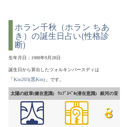
ホラン千秋（ホラン ちあ
き）の誕生日占い(性格診
断)
生年月日：1988年9月28日
誕生日から算出したツォルキンバースディは
「
Kin203(黒Kin)
」
です。
太陽の紋章(健在意識)
ｳｪﾌﾞｽﾍﾟﾙ(潜在意識)
銀河の音