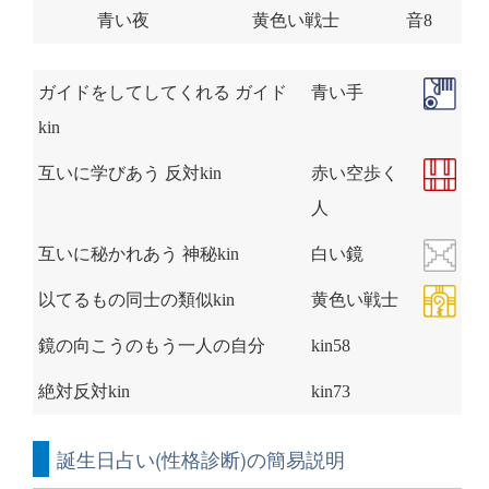
青い夜
黄色い戦士
音8
ガイドをしてしてくれる ガイド
青い手
kin
互いに学びあう 反対kin
赤い空歩く
人
互いに秘かれあう 神秘kin
白い鏡
以てるもの同士の類似kin
黄色い戦士
鏡の向こうのもう一人の自分
kin58
絶対反対kin
kin73
誕生日占い(性格診断)の簡易説明