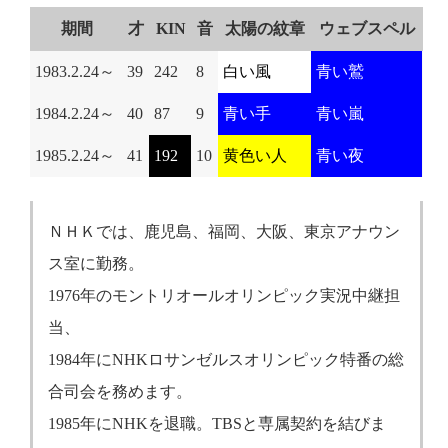
期間
才
KIN
音
太陽の紋章
ウェブスペル
1983.2.24～
39
242
8
白い風
青い鷲
1984.2.24～
40
87
9
青い手
青い嵐
1985.2.24～
41
192
10
黄色い人
青い夜
ＮＨＫでは、鹿児島、福岡、大阪、東京アナウン
ス室に勤務。
1976年のモントリオールオリンピック実況中継担
当、
1984年にNHKロサンゼルスオリンピック特番の総
合司会を務めます。
1985年にNHKを退職。TBSと専属契約を結びま