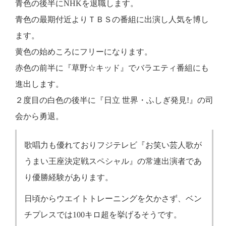
青色の後半にNHKを退職します。
青色の最期付近よりＴＢＳの番組に出演し人気を博し
ます。
黄色の始めころにフリーになります。
赤色の前半に『草野☆キッド』でバラエティ番組にも
進出します。
２度目の白色の後半に『日立 世界・ふしぎ発見!』の司
会から勇退。
歌唱力も優れておりフジテレビ『お笑い芸人歌が
うまい王座決定戦スペシャル』の常連出演者であ
り優勝経験があります。
日頃からウエイトトレーニングを欠かさず、ベン
チプレスでは100キロ超を挙げるそうです。