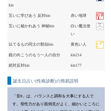
kin
互いに学びあう 反対kin
赤い地球
互いに秘かれあう 神秘kin
白い魔法使
い
以てるもの同士の類似kin
黄色い人
鏡の向こうのもう一人の自分
kin214
絶対反対kin
kin177
誕生日占い(性格診断)の簡易説明
「音8」は、バランスと調和を大事にする人で
す。母性力があり面倒見がよく、細かいところに