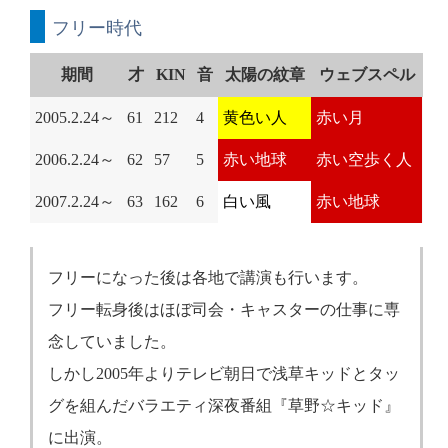
フリー時代
期間
才
KIN
音
太陽の紋章
ウェブスペル
2005.2.24～
61
212
4
黄色い人
赤い月
2006.2.24～
62
57
5
赤い地球
赤い空歩く人
2007.2.24～
63
162
6
白い風
赤い地球
フリーになった後は各地で講演も行います。
フリー転身後はほぼ司会・キャスターの仕事に専
念していました。
しかし2005年よりテレビ朝日で浅草キッドとタッ
グを組んだバラエティ深夜番組『草野☆キッド』
に出演。