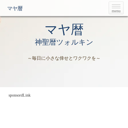
T
マヤ暦
menu
o
g
g
マヤ暦
l
e
神聖暦ツォルキン
n
a
v
～毎日に小さな倖せとワクワクを～
i
g
a
t
i
o
n
sponsordLink