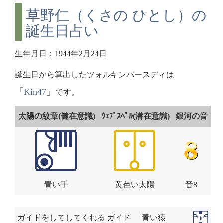
草野仁（くさの ひとし）の
誕生日占い
生年月日：1944年2月24日
誕生日から算出したツォルキンバースディは
「
Kin47
」
です。
太陽の紋章(健在意識)
ｳｪﾌﾞｽﾍﾟﾙ(潜在意識)
銀河の音
青い手
黄色い太陽
音8
ガイドをしてしてくれる ガイド
青い猿