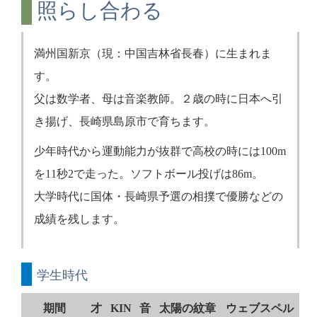
照らし合わる
満州国新京（現：中国吉林省長春）に生まれま
す。
父は数学者、母は音楽教師。２歳の時に日本へ引
き揚げ、長崎県島原市で育ちます。
少年時代から運動能力が抜群で高校の時には100m
を11秒2で走った。ソフトボール投げは86m。
大学時代に国体・長崎県予選の相撲で優勝などの
成績を残します。
学生時代
期間
才
KIN
音
太陽の紋章
ウェブスペル