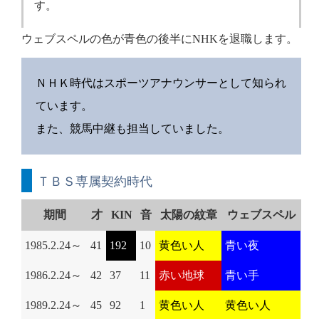
す。
ウェブスペルの色が青色の後半にNHKを退職します。
ＮＨＫ時代はスポーツアナウンサーとして知られ
ています。
また、競馬中継も担当していました。
ＴＢＳ専属契約時代
期間
才
KIN
音
太陽の紋章
ウェブスペル
1985.2.24～
41
192
10
黄色い人
青い夜
1986.2.24～
42
37
11
赤い地球
青い手
1989.2.24～
45
92
1
黄色い人
黄色い人