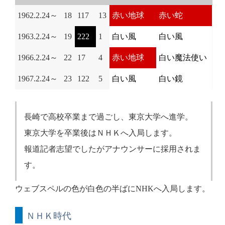
1962.2.24～
18
117
13
赤い地球
赤い蛇
1963.2.24～
19
222
1
白い風
白い風
1966.2.24～
22
17
4
赤い地球
白い魔法使い
1967.2.24～
23
122
5
白い風
白い鏡
長崎で高校卒業まで過ごし、東京大学へ進学。
東京大学を卒業後はＮＨＫへ入局します。
報道記者志望でしたがアナウンサーに採用されま
す。
ウェブスペルの色が白色の半ばにNHKへ入局します。
ＮＨＫ時代