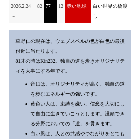
2026.2.24
82
77
12
赤い地球
白い世界の橋渡
～
し
草野仁の現在は、ウェブスペルの色が白色の最後
付近に当たります。
81才の時はKin232。独自の道を歩きオリジナリテ
ィを大事にする年です。
音11は、オリジナリティが高く、独自の道
を歩むエネルギーの強いです。
黄色い人は、束縛を嫌い、信念を大切にし
て自由に生きていこうとします。没頭でき
る分野においての「道」を貫きます。
白い風は、人との共感やつながりをとても