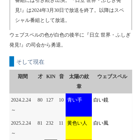
番組には引き続き出演。『日立 世界・ふしぎ発
見!』は2024年3月30日で放送を終了。以降はスペ
シャル番組として放送。
ウェブスペルの色が白色の後半に『日立 世界・ふしぎ
発見!』の司会から勇退。
そして現在
期間
才
KIN
音
太陽の紋
ウェブスペル
章
2024.2.24
80
127
10
青い手
白い鏡
～
2025.2.24
81
232
11
黄色い人
白い風
～