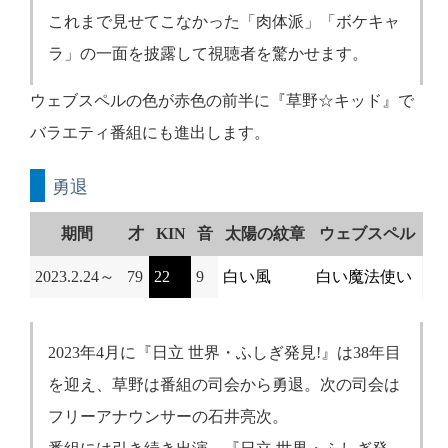
これまで見せてこなかった「肉体派」「ボケキャ
ラ」の一面を披露して視聴者を驚かせます。
ウェブスペルの色が赤色の前半に『草野☆キッド』で
バラエティ番組にも進出します。
勇退
期間
才
KIN
音
太陽の紋章
ウェブスペル
2023.2.24～
79
22
9
白い風
白い魔法使い
2023年4月に『日立 世界・ふしぎ発見!』は38年目
を迎え、草野は番組の司会から勇退。次の司会は
フリーアナウンサーの石井亮次。