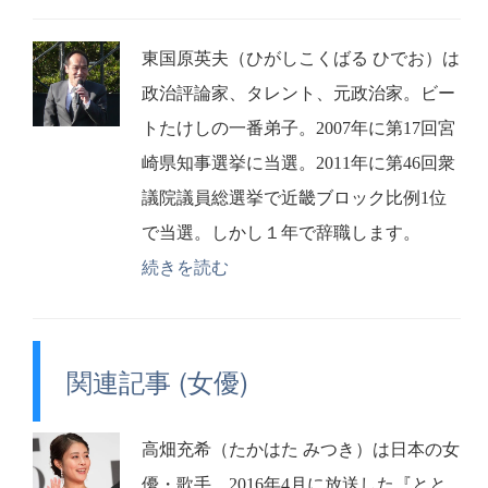
東国原英夫（ひがしこくばる ひでお）は
政治評論家、タレント、元政治家。ビー
トたけしの一番弟子。2007年に第17回宮
崎県知事選挙に当選。2011年に第46回衆
議院議員総選挙で近畿ブロック比例1位
で当選。しかし１年で辞職します。
続きを読む
関連記事 (女優)
高畑充希（たかはた みつき）は日本の女
優・歌手。2016年4月に放送した『とと