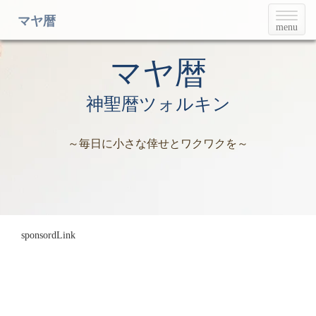
T
マヤ暦
menu
o
g
g
マヤ暦
l
e
神聖暦ツォルキン
n
a
v
～毎日に小さな倖せとワクワクを～
i
g
a
t
i
o
n
sponsordLink