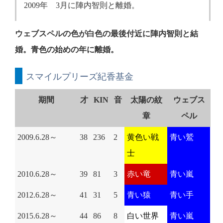
2009年 3月に陣内智則と離婚。
ウェブスペルの色が白色の最後付近に陣内智則と結
婚。青色の始めの年に離婚。
スマイルプリーズ紀香基金
期間
才
KIN
音
太陽の紋
ウェブス
章
ペル
2009.6.28～
38
236
2
黄色い戦
青い鷲
士
2010.6.28～
39
81
3
赤い竜
青い嵐
2012.6.28～
41
31
5
青い猿
青い手
2015.6.28～
44
86
8
白い世界
青い嵐