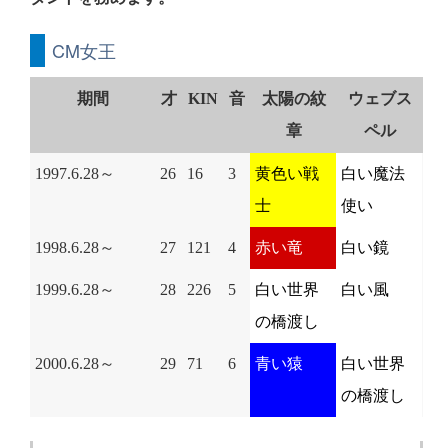
CM女王
期間
才
KIN
音
太陽の紋
ウェブス
章
ペル
1997.6.28～
26
16
3
黄色い戦
白い魔法
士
使い
1998.6.28～
27
121
4
赤い竜
白い鏡
1999.6.28～
28
226
5
白い世界
白い風
の橋渡し
2000.6.28～
29
71
6
青い猿
白い世界
の橋渡し