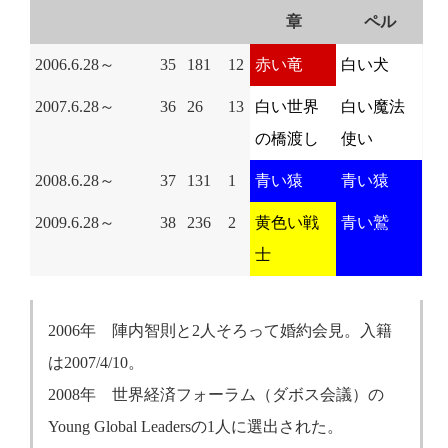
章
ペル
2006.6.28～
35
181
12
赤い竜
白い犬
2007.6.28～
36
26
13
白い世界
白い魔法
の橋渡し
使い
2008.6.28～
37
131
1
青い猿
青い猿
2009.6.28～
38
236
2
黄色い戦
青い鷲
士
2006年 陣内智則と2人そろって婚約会見。入籍
は2007/4/10。
2008年 世界経済フォーラム（ダボス会議）の
Young Global Leadersの1人に選出された。