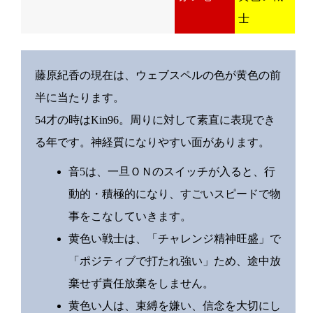
士
藤原紀香の現在は、ウェブスペルの色が黄色の前
半に当たります。
54才の時はKin96。周りに対して素直に表現でき
る年です。神経質になりやすい面があります。
音5は、一旦ＯＮのスイッチが入ると、行
動的・積極的になり、すごいスピードで物
事をこなしていきます。
黄色い戦士は、「チャレンジ精神旺盛」で
「ポジティブで打たれ強い」ため、途中放
棄せず責任放棄をしません。
黄色い人は、束縛を嫌い、信念を大切にし