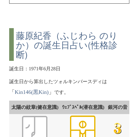
藤原紀香（ふじわら のり
か）の誕生日占い(性格診
断)
誕生日：1971年6月28日
誕生日から算出したツォルキンバースディは
「
Kin146(黒Kin)
」
です。
太陽の紋章(健在意識)
ｳｪﾌﾞｽﾍﾟﾙ(潜在意識)
銀河の音