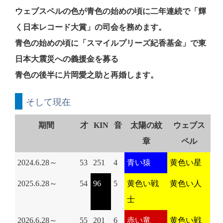
ウェブスペルの色が青色の始めの頃に二年連続で「輝
く日本レコード大賞」の司会を務めます。
青色の始めの頃に「スマイルプリーズ紀香基金」で東
日本大震災への義援金を募る
青色の後半に片岡愛之助と再婚します。
そして現在
期間
才
KIN
音
太陽の紋
ウェブス
章
ペル
2024.6.28～
53
251
4
青い猿
黄色い星
2025.6.28～
54
96
5
黄色い戦
黄色い人
士
2026.6.28～
55
201
6
赤い竜
黄色い戦