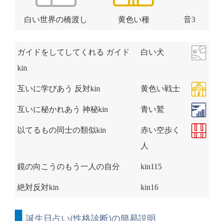
白い世界の橋渡し
黄色い種
音3
ガイドをしてしてくれる ガイド
白い犬
kin
互いに学びあう 反対kin
黄色い戦士
互いに秘かれあう 神秘kin
青い鷲
以てるもの同士の類似kin
赤い空歩く
人
鏡の向こうのもう一人の自分
kin115
絶対反対kin
kin16
誕生日占い(性格診断)の簡易説明